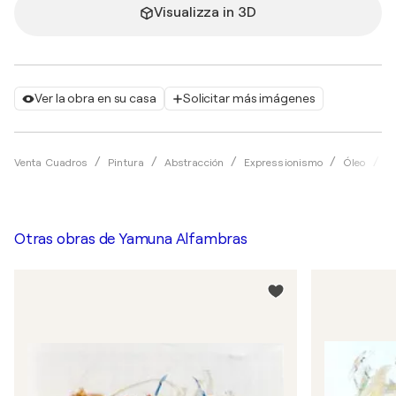
Visualizza in 3D
Ver la obra en su casa
Solicitar más imágenes
Venta Cuadros
Pintura
Abstracción
Expressionismo
Óleo
Y
Otras obras de
Yamuna Alfambras