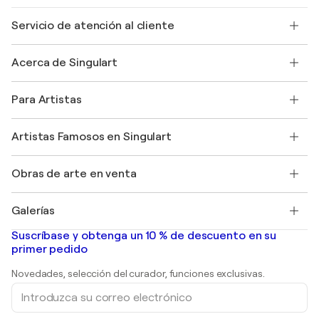
Servicio de atención al cliente
Contacte con nosotros
Acerca de Singulart
Envío
Política de devoluciones
Acerca de nosotros
Testimonios de clientes
Para Artistas
faq
Ofrecer una tarjeta regalo
Afiliados
Unirse a nuestro programa comercial
Únase a Singulart como artista
Nuestros artistas
Mi cuenta
Artistas Famosos en Singulart
Inicie sesión como Artista
Revista Singulart
Protección al comprador
Empleos
+34 911 23 97 81
Henri Matisse
Descubre arte original seleccionado
Obras de arte en venta
Marc Chagall
Pablo Picasso
Cuadros en venta
Salvador Dalí
Galerías
Pinturas abstractas en venta
Banksy
pinturas al óleo
Mr. Brainwash
Galerías de arte en España
Suscríbase y obtenga un 10 % de descuento en su
pinturas de paisajes
Shepard Fairey
primer pedido
Huellas dactilares
Esculturas
Novedades, selección del curador, funciones exclusivas.
pinturas acrílicas
Introduzca
su
correo