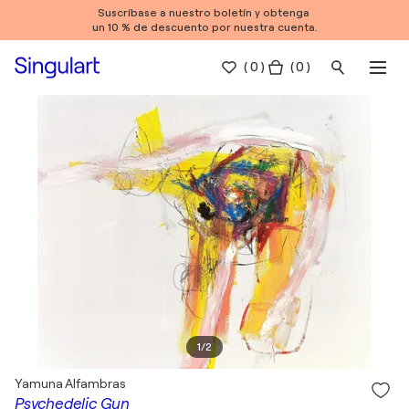
Suscríbase a nuestro boletín y obtenga
un 10 % de descuento por nuestra cuenta.
(
0
)
( 0 )
1
/
2
Yamuna Alfambras
Psychedelic Gun