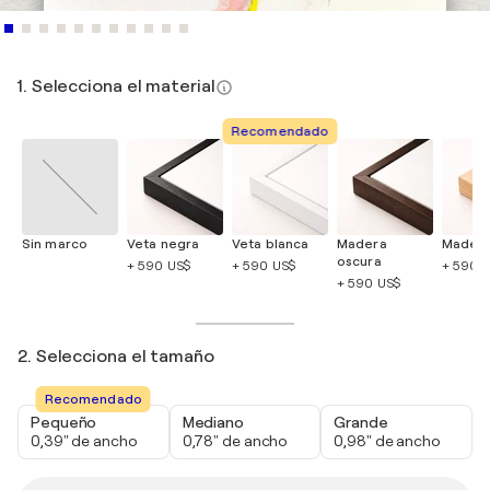
1. Selecciona el material
Recomendado
Sin marco
Veta negra
Veta blanca
Madera
Madera
oscura
+ 590 US$
+ 590 US$
+ 590 
+ 590 US$
2. Selecciona el tamaño
Recomendado
Pequeño
Mediano
Grande
0,39" de ancho
0,78" de ancho
0,98" de ancho