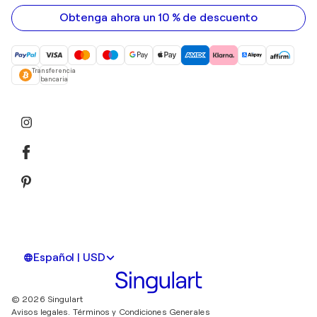
electrónico
Obtenga ahora un 10 % de descuento
Transferencia
bancaria
Español | USD
© 2026 Singulart
Avisos legales.
Términos y Condiciones Generales