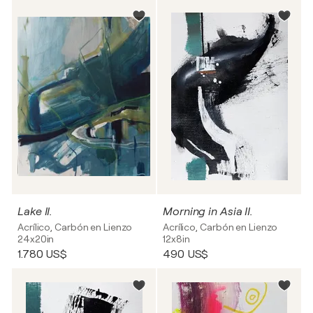
Lake II.
Morning in Asia II.
Acrílico, Carbón en Lienzo
Acrílico, Carbón en Lienzo
24x20in
12x8in
1.780 US$
490 US$