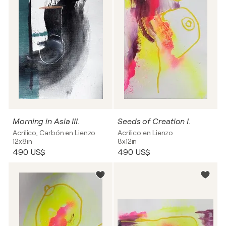
Morning in Asia III.
Seeds of Creation I.
Acrílico, Carbón en Lienzo
Acrílico en Lienzo
12x8in
8x12in
490 US$
490 US$