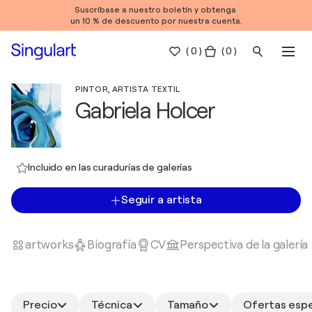
Suscríbase a nuestro boletín y obtenga
un 10 % de descuento por nuestra cuenta.
(
0
)
( 0 )
PINTOR, ARTISTA TEXTIL
Gabriela Holcer
Incluido en las curadurías de galerías
Seguir a artista
artworks
Biografía
CV
Perspectiva de la galería
Precio
Técnica
Tamaño
Ofertas espe