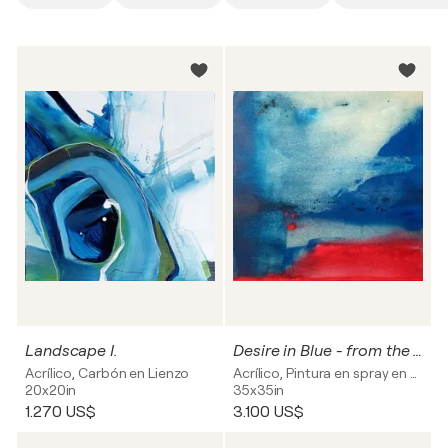
Landscape I.
Desire in Blue - from the • BLUE & RED• series
Acrílico, Carbón en Lienzo
Acrílico, Pintura en spray en Lienzo
20x20in
35x35in
1.270 US$
3.100 US$