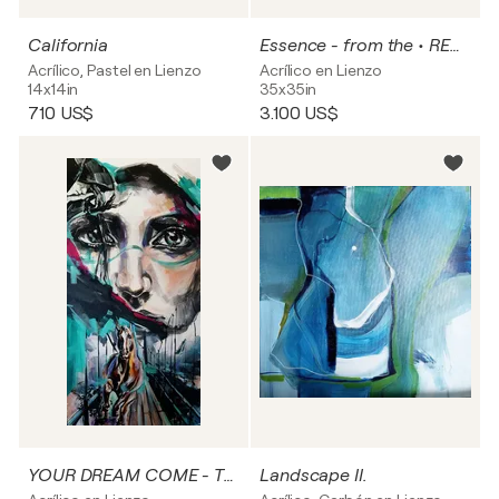
California
Essence - from the • RED • series
Acrílico, Pastel en Lienzo
Acrílico en Lienzo
14x14in
35x35in
710 US$
3.100 US$
YOUR DREAM COME - TRUE
Landscape II.