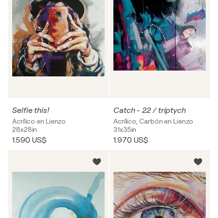
Selfie this!
Catch - 22 / triptych
Acrílico en Lienzo
Acrílico, Carbón en Lienzo
28x28in
31x35in
1.590 US$
1.970 US$