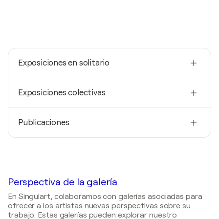
Exposiciones en solitario
2022
Exposiciones colectivas
Monochromy - drawings / Fabrika 48 - Kosice,
Eslovaquia
2022
2019
Publicaciones
Summer Euphoria / Fabrika 48 - Kosice, Eslovaquia
SHE / TUV SUD - Bratislava, Eslovaquia
2022
2019
Spring Variations / Fabrika 48 - Kosice, Eslovaquia
Happy Melon Gallery
- Every part of me is a little bit
off the norm
2017
Local art / Hotel Bankov - Kosice, Eslovaquia
2018
Perspectiva de la galería
Aktuality.sk
- A Slovakian is creating unique scarves
2016
En Singulart, colaboramos con galerías asociadas para
made from special silk
G.H.2 / Halmi Space - Kosice, Eslovaquia
ofrecer a los artistas nuevas perspectivas sobre su
trabajo. Estas galerías pueden explorar nuestro
2006