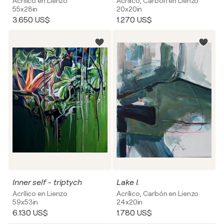
Acrílico en Lienzo
Acrílico, Carbón en Lienzo
55x28in
20x20in
3.650 US$
1.270 US$
Inner self - triptych
Lake I.
Acrílico en Lienzo
Acrílico, Carbón en Lienzo
59x53in
24x20in
6.130 US$
1.780 US$