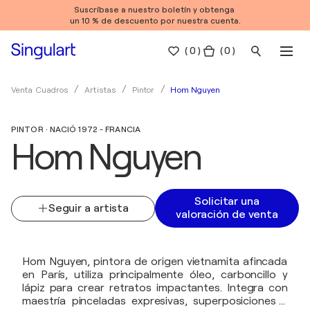
Suscríbase a nuestro boletín y obtenga
un 10 % de descuento por nuestra cuenta.
(
0
)
( 0 )
Hom Nguyen
Venta Cuadros
Artistas
Pintor
PINTOR · NACIÓ 1972 - FRANCIA
Hom Nguyen
Solicitar una
Seguir a artista
valoración de venta
Hom Nguyen, pintora de origen vietnamita afincada
en París, utiliza principalmente óleo, carboncillo y
lápiz para crear retratos impactantes. Integra con
maestría pinceladas expresivas, superposiciones y