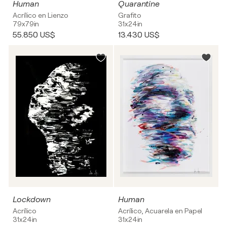
Human
Quarantine
Acrílico en Lienzo
Grafito
79x79in
31x24in
55.850 US$
13.430 US$
Lockdown
Human
Acrílico
Acrílico, Acuarela en Papel
31x24in
31x24in