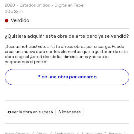
2020
• Estados Unidos
•
Digital en Papel
30 x 22 in
Vendido
¿Quisiera adquirir esta obra de arte pero ya se vendió?
¡Buenas noticias! Este artista ofrece obras por encargo. Puede
crear una nueva obra con los elementos que le gustaron de esta
obra original ¡Usted decide las dimensiones y nosotros
negociamos el precio!
Pide una obra por encargo
Ver la obra en su casa
3 imágenes
Venta Cuadros
Digital
Abstracción
Surrealismo
Barbara Gotha