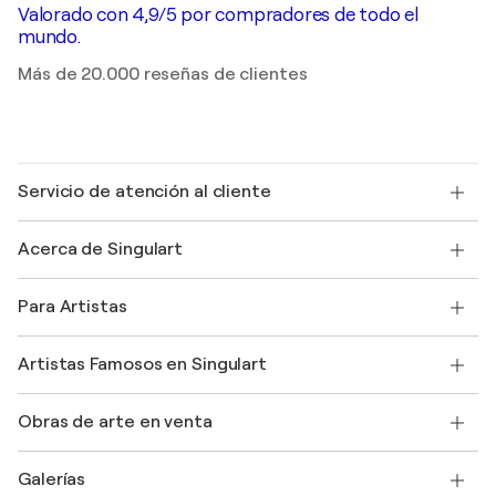
Valorado con 4,9/5 por compradores de todo el
mundo.
Más de 20.000 reseñas de clientes
Servicio de atención al cliente
Contacte con nosotros
Acerca de Singulart
Envío
Política de devoluciones
Acerca de nosotros
Testimonios de clientes
Para Artistas
faq
Ofrecer una tarjeta regalo
Afiliados
Unirse a nuestro programa comercial
Únase a Singulart como artista
Nuestros artistas
Mi cuenta
Artistas Famosos en Singulart
Inicie sesión como Artista
Revista Singulart
Protección al comprador
Empleos
+34 911 23 97 81
Henri Matisse
Descubre arte original seleccionado
Obras de arte en venta
Marc Chagall
Pablo Picasso
Cuadros en venta
Salvador Dalí
Galerías
Pinturas abstractas en venta
Banksy