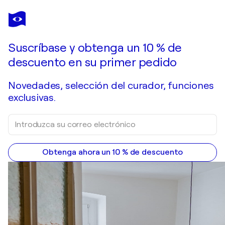
BARBARA
GOTHARD
¿Quisiera adquirir esta obra de arte pero ya se vendió?
Reflect
Suscríbase y obtenga un 10 % de
Pide una obra por encargo
descuento en su primer pedido
Novedades, selección del curador, funciones
exclusivas.
Obtenga ahora un 10 % de descuento