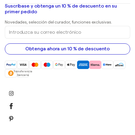
pinturas al óleo
Mr. Brainwash
Galerías de arte en España
Suscríbase y obtenga un 10 % de descuento en su
pinturas de paisajes
Shepard Fairey
primer pedido
Huellas dactilares
Esculturas
Novedades, selección del curador, funciones exclusivas.
pinturas acrílicas
Introduzca
su
correo
electrónico
Obtenga ahora un 10 % de descuento
Transferencia
bancaria