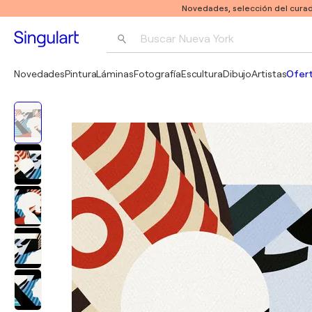
Novedades, selección del curad
Buscar 
Nueva York
Fotografía
Novedades
Pintura
Láminas
Fotografía
Escultura
Dibujo
Artistas
Ofert
Pop Art
Pablo Picasso