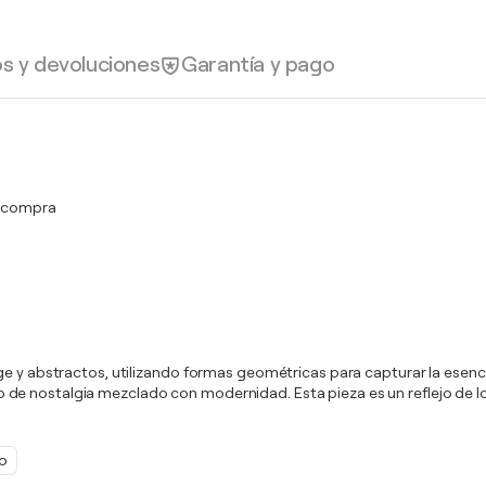
os y devoluciones
Garantía y pago
a compra
e y abstractos, utilizando formas geométricas para capturar la esencia
e nostalgia mezclado con modernidad. Esta pieza es un reflejo de los
o