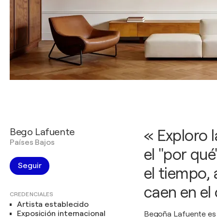
Bego Lafuente
« Exploro l
Países Bajos
el "por qu
Seguir
el tiempo, 
caen en el 
CREDENCIALES
Artista establecido
Exposición internacional
Begoña Lafuente es u