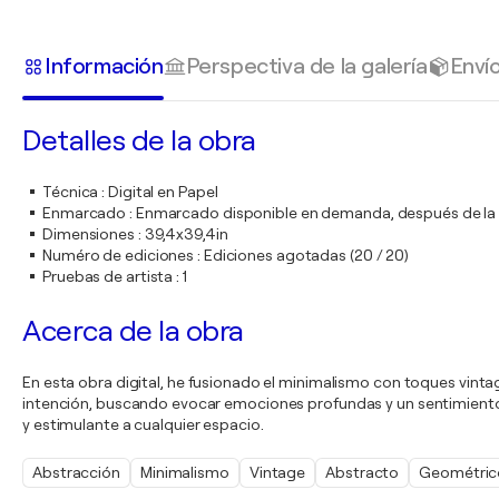
Información
Perspectiva de la galería
Enví
Detalles de la obra
Técnica
:
Digital en Papel
Enmarcado
:
Enmarcado disponible en demanda, después de l
Dimensiones
:
39,4x39,4in
Numéro de ediciones
:
Ediciones agotadas (20 / 20)
Pruebas de artista
:
1
Acerca de la obra
En esta obra digital, he fusionado el minimalismo con toques vintag
intención, buscando evocar emociones profundas y un sentimiento d
y estimulante a cualquier espacio.
Abstracción
Minimalismo
Vintage
Abstracto
Geométric