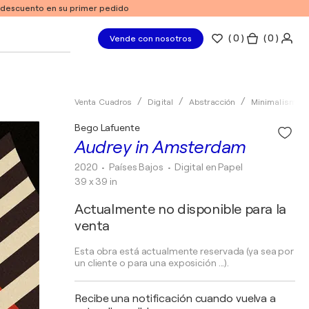
e descuento en su primer pedido
(
0
)
( 0 )
Vende con nosotros
Venta Cuadros
Digital
Abstracción
Minimalismo
Bego Lafuente
Audrey in Amsterdam
2020
• Países Bajos
•
Digital en Papel
39 x 39 in
Actualmente no disponible para la
venta
Esta obra está actualmente reservada (ya sea por
un cliente o para una exposición ...).
Recibe una notificación cuando vuelva a