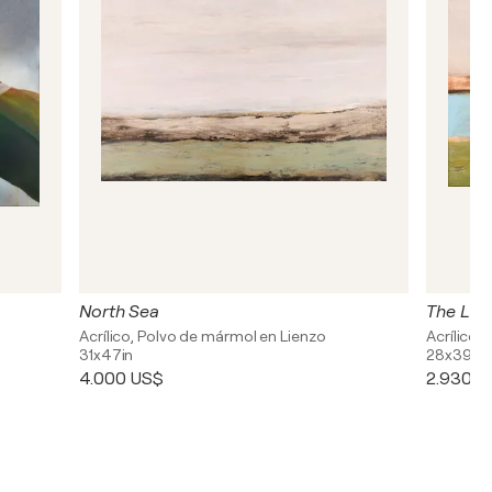
North Sea
The Lak
Acrílico, Polvo de mármol en Lienzo
Acrílico 
31x47in
28x39in
4.000 US$
2.930 U