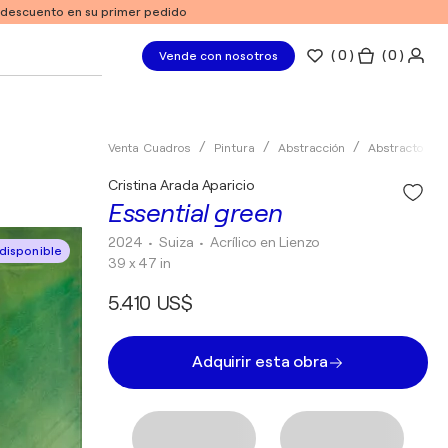
e descuento en su primer pedido
(
0
)
( 0 )
Vende con nosotros
Venta Cuadros
Pintura
Abstracción
Abstracto
Cristina Arada Aparicio
Essential green
2024
• Suiza
•
Acrílico en Lienzo
disponible
39 x 47 in
5.410 US$
Adquirir esta obra