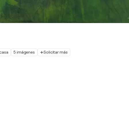
 casa
5 imágenes
Solicitar más