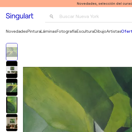
Novedades, selección del curad
Buscar 
Nueva York
Fotografía
Novedades
Pintura
Láminas
Fotografía
Escultura
Dibujo
Artistas
Ofert
Pop Art
Pablo Picasso