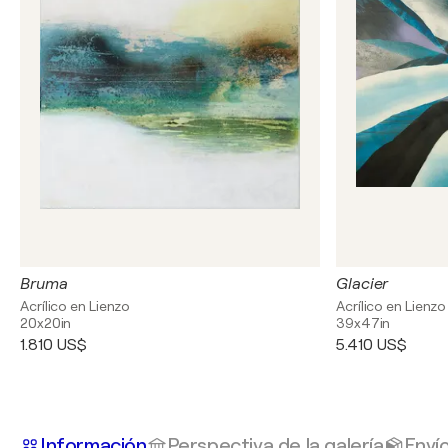
Bruma
Glacier
Acrílico en Lienzo
Acrílico en Lienzo
20x20in
39x47in
1.810 US$
5.410 US$
Información
Perspectiva de la galería
Enví