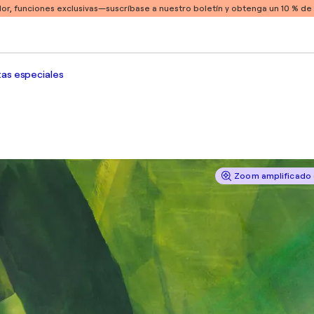
or, funciones exclusivas
—suscríbase a nuestro boletín y obtenga un 10 % d
as especiales
Zoom amplificado 