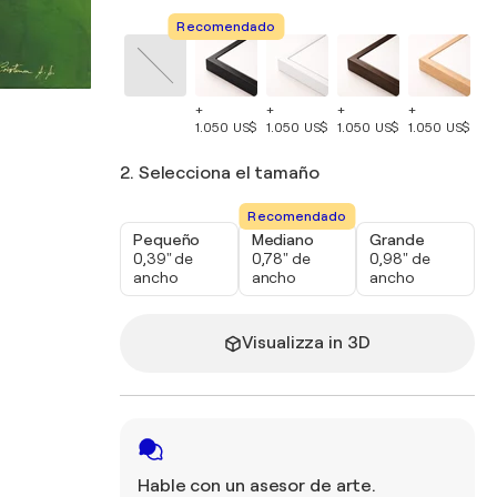
Recomendado
+
+
+
+
+
1.050 US$
1.050 US$
1.050 US$
1.050 US$
1.
2. Selecciona el tamaño
Recomendado
Pequeño
Mediano
Grande
0,39" de
0,78" de
0,98" de
ancho
ancho
ancho
Visualizza in 3D
Hable con un asesor de arte.