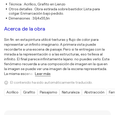
Técnica
:
Acrílico, Grafito en Lienzo
Otros detalles
:
Obra estirada sobre bastidor. Lista para
colgar. Enmarcación bajo pedido.
Dimensiones
:
39,4x55,1in
Acerca de la obra
Sin fin: en esta pintura utilicé texturas y flujo de color para
representar un infinito imaginario. A primera vista puede
recordarte a una escena de paisaje. Pero si te entregas con la
mirada a la representación o a las estructuras, eso te lleva al
infinito. El final parece infinitamente lejano: no puedes verlo. Este
fenómeno recuerda a una composición de imagen en la que en
la imagen se puede ver una imagen de la escena representada.
La misma escena
…
Leer más
El contenido ha sido automáticamente traducido.
Acrílico
Grafito
Paisajismo
Naturaleza
Abstracción
Fan