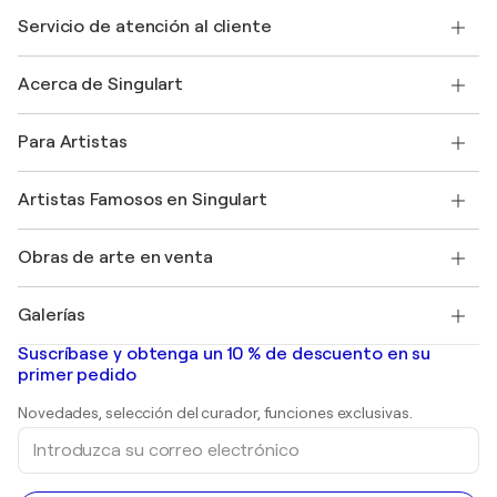
Servicio de atención al cliente
Contacte con nosotros
Acerca de Singulart
Envío
Política de devoluciones
Acerca de nosotros
Testimonios de clientes
Para Artistas
faq
Ofrecer una tarjeta regalo
Afiliados
Unirse a nuestro programa comercial
Únase a Singulart como artista
Nuestros artistas
Mi cuenta
Artistas Famosos en Singulart
Inicie sesión como Artista
Revista Singulart
Protección al comprador
Empleos
+34 911 23 97 81
Henri Matisse
Descubre arte original seleccionado
Obras de arte en venta
Marc Chagall
Pablo Picasso
Cuadros en venta
Salvador Dalí
Galerías
Pinturas abstractas en venta
Banksy
pinturas al óleo
Mr. Brainwash
Galerías de arte en España
Suscríbase y obtenga un 10 % de descuento en su
pinturas de paisajes
Shepard Fairey
primer pedido
Huellas dactilares
Esculturas
Novedades, selección del curador, funciones exclusivas.
pinturas acrílicas
Introduzca
su
correo
electrónico