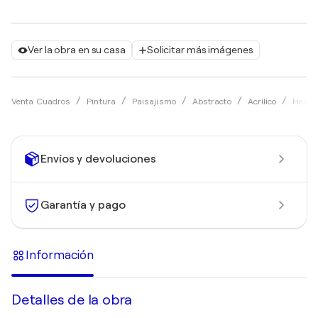
Ver la obra en su casa
Solicitar más imágenes
Venta Cuadros
Pintura
Paisajismo
Abstracto
Acrílico
Helge
Envíos y devoluciones
Garantía y pago
Información
Detalles de la obra