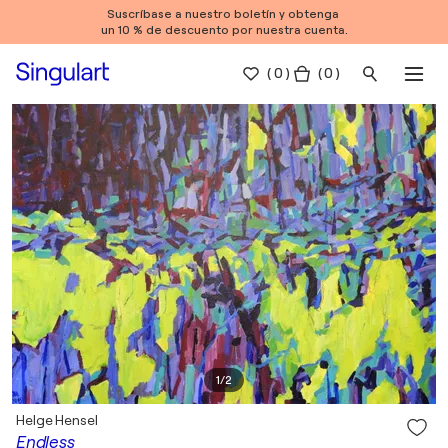
Suscríbase a nuestro boletín y obtenga
un 10 % de descuento por nuestra cuenta.
(
0
)
( 0 )
1
/
2
Helge Hensel
Endless