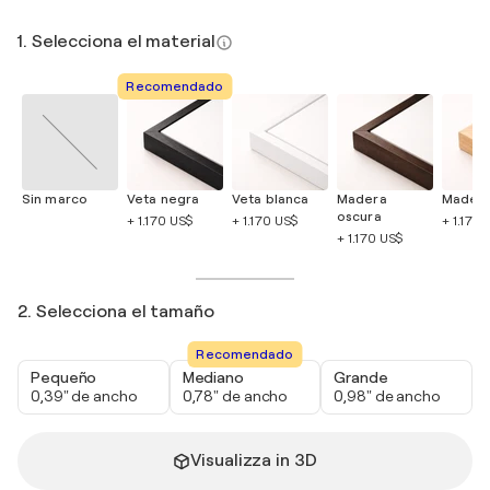
1. Selecciona el material
Recomendado
Sin marco
Veta negra
Veta blanca
Madera
Madera
oscura
+ 1.170 US$
+ 1.170 US$
+ 1.170 
+ 1.170 US$
2. Selecciona el tamaño
Recomendado
Pequeño
Mediano
Grande
0,39" de ancho
0,78" de ancho
0,98" de ancho
Visualizza in 3D