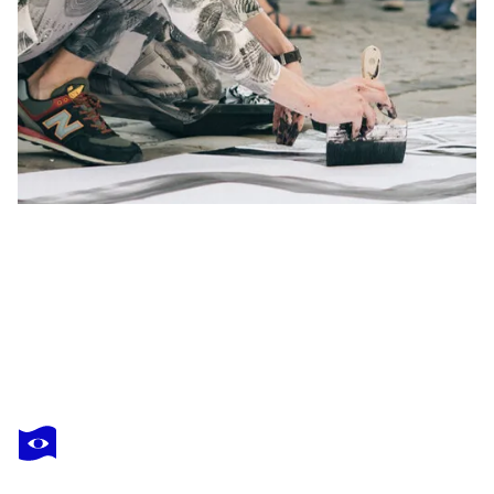
MAKSYM SKVORTSOV
Continuum IX
490 US$
Hacer una oferta
Adquirir