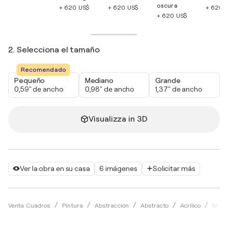
oscura
+ 620 US$
+ 620 US$
+ 620 
+ 620 US$
2. Selecciona el tamaño
Recomendado
Pequeño
Mediano
Grande
0,59" de ancho
0,98" de ancho
1,37" de ancho
Visualizza in 3D
Ver la obra en su casa
6 imágenes
Solicitar más
Venta Cuadros
Pintura
Abstracción
Abstracto
Acrílico
Maks