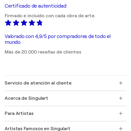
Certificado de autenticidad
Firmado e incluido con cada obra de arte.
Valorado con 4,9/5 por compradores de todo el
mundo.
Más de 20.000 reseñas de clientes
Servicio de atención al cliente
Contacte con nosotros
Acerca de Singulart
Envío
Política de devoluciones
Acerca de nosotros
Testimonios de clientes
Para Artistas
faq
Ofrecer una tarjeta regalo
Afiliados
Unirse a nuestro programa comercial
Únase a Singulart como artista
Nuestros artistas
Mi cuenta
Artistas Famosos en Singulart
Inicie sesión como Artista
Revista Singulart