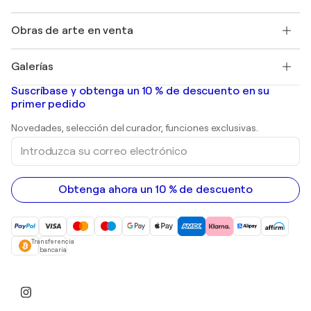
Protección al comprador
Empleos
+34 911 23 97 81
Henri Matisse
Descubre arte original seleccionado
Obras de arte en venta
Marc Chagall
Pablo Picasso
Cuadros en venta
Salvador Dalí
Galerías
Pinturas abstractas en venta
Banksy
pinturas al óleo
Mr. Brainwash
Galerías de arte en España
Suscríbase y obtenga un 10 % de descuento en su
pinturas de paisajes
Shepard Fairey
primer pedido
Huellas dactilares
Esculturas
Novedades, selección del curador, funciones exclusivas.
pinturas acrílicas
Introduzca
su
correo
electrónico
Obtenga ahora un 10 % de descuento
Transferencia
bancaria