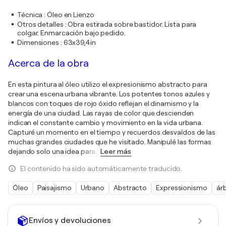
Técnica
:
Óleo en Lienzo
Otros detalles
:
Obra estirada sobre bastidor. Lista para
colgar. Enmarcación bajo pedido.
Dimensiones
:
63x39,4in
Acerca de la obra
En esta pintura al óleo utilizo el expresionismo abstracto para
crear una escena urbana vibrante. Los potentes tonos azules y
blancos con toques de rojo óxido reflejan el dinamismo y la
energía de una ciudad. Las rayas de color que descienden
indican el constante cambio y movimiento en la vida urbana.
Capturé un momento en el tiempo y recuerdos desvaídos de las
muchas grandes ciudades que he visitado. Manipulé las formas
dejando solo una idea para
…
Leer más
El contenido ha sido automáticamente traducido.
Óleo
Paisajismo
Urbano
Abstracto
Expressionismo
ár
Envíos y devoluciones