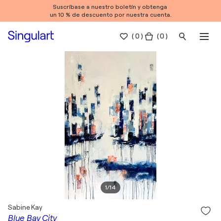
Suscríbase a nuestro boletín y obtenga
un 10 % de descuento por nuestra cuenta.
(
0
)
( 0 )
1
/
14
Sabine Kay
Blue Bay City