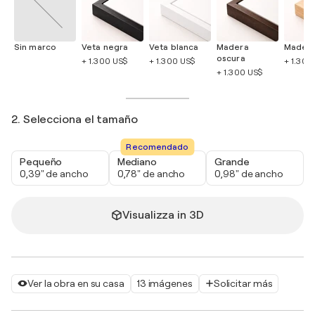
Sin marco
Veta negra
Veta blanca
Madera
Madera
oscura
+ 1.300 US$
+ 1.300 US$
+ 1.300
+ 1.300 US$
2. Selecciona el tamaño
Recomendado
Pequeño
Mediano
Grande
0,39" de ancho
0,78" de ancho
0,98" de ancho
Visualizza in 3D
Ver la obra en su casa
13 imágenes
Solicitar más