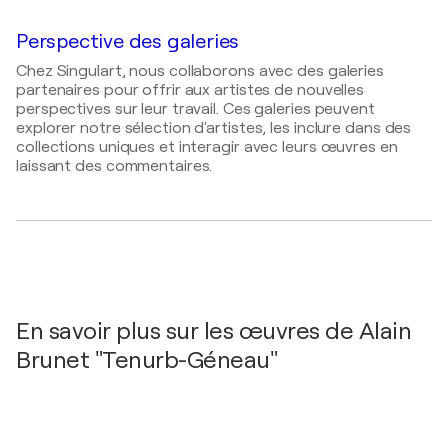
Aignan - ROUEN, France
2001
Dictionnaire Delarge Editions GRÜND, France
Perspective des galeries
2014
Géneau / N°1 Museum - Shanghai, Chine
1999
Chez Singulart, nous collaborons avec des galeries
partenaires pour offrir aux artistes de nouvelles
Dictionnaire BENEZIT Page 7 Tome 6 Edition 1999,
2013
perspectives sur leur travail. Ces galeries peuvent
France
Géneau / Galerie Juyi - Shanghai, Chine
explorer notre sélection d'artistes, les inclure dans des
I-CAC Géneau Alain, France
collections uniques et interagir avec leurs œuvres en
2012
laissant des commentaires.
Géneau / Xiangjiang Art Gallery - Shanghai, Chine
2011
Géneau / Tangzhaoji Museum - Shanghai, Chine
2011
Géneau / Rainbow Gallery - Shanghai, Chine
2011
En savoir plus sur les œuvres de Alain
Géneau / Shanghai-Art-Fair - Shangai, Chine
Brunet "Tenurb-Géneau"
2008
Géneau /
Galaxie des Arts
- Barbizon, France
1997
Géneau / Galerie de Cannes - Cannes, France