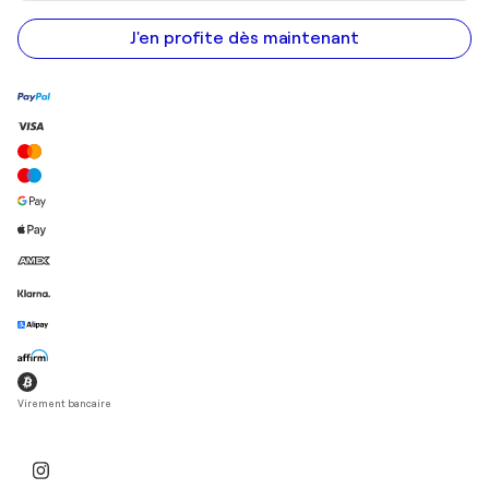
adresse
e-
mail
J'en profite dès maintenant
Virement bancaire