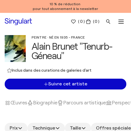
10 % de réduction
pour tout abonnement à la newsletter
(
0
)
( 0 )
PEINTRE · NÉ EN 1935 - FRANCE
Alain Brunet "Tenurb-
Géneau"
Inclus dans des curations de galeries d'art
Suivre cet artiste
Œuvres
Biographie
Parcours artistique
Perspect
Prix
Technique
Taille
Offres spéciale