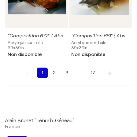
"Composition 672" ( Abstraction lyrique )
"Composition 681" ( Abstraction lyrique )
Acrylique sur Toile
Acrylique sur Toile
39x39in
39x39in
Non disponible
Non disponible
1
2
3
…
17
1
2
3
4
5
6
7
8
9
10
Alain Brunet "Tenurb-Géneau"
France