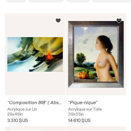
"Composition 818" ( Abstraction lyrique )
"Pique-nique"
Acrylique sur Lin
Acrylique sur Toile
29x46in
39x33in
3 310 $US
14 610 $US