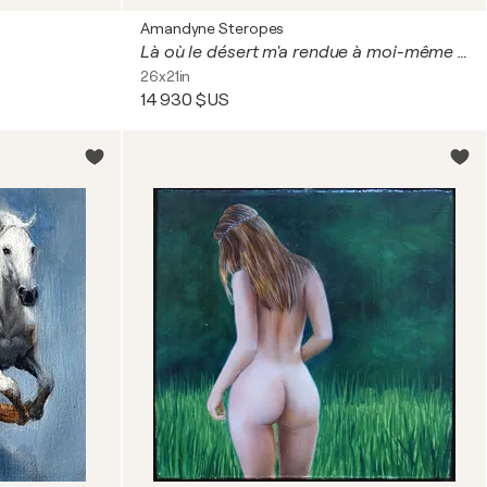
Amandyne Steropes
Là où le désert m'a rendue à moi-même Ou Complétude d’Oman
26x21in
14 930 $US