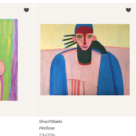
Sherif Makki
Hollow
24x30in