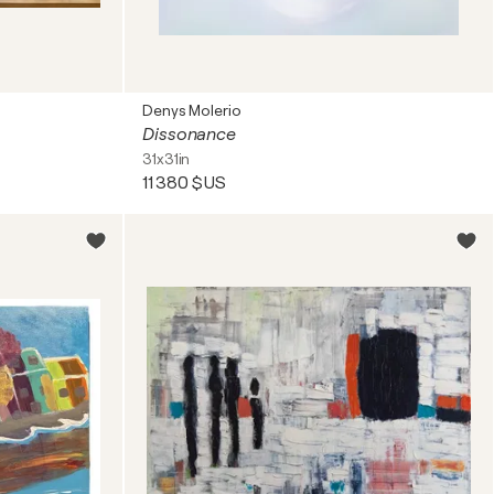
Denys Molerio
Dissonance
31x31in
11 380 $US