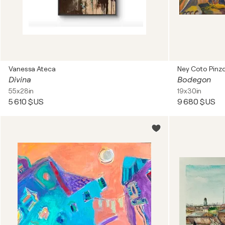
Vanessa Ateca
Ney Coto Pinzo
Divina
Bodegon
55x28in
19x30in
5 610 $US
9 680 $US