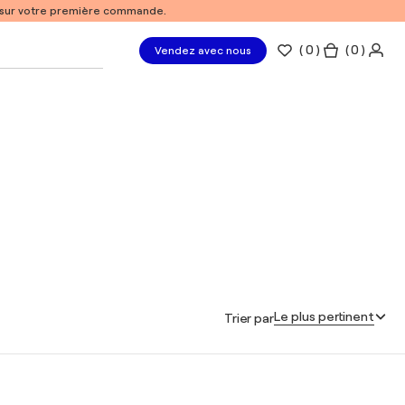
% sur votre première commande.
(
0
)
( 0 )
Vendez avec nous
Le plus pertinent
Trier par