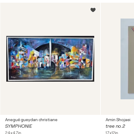
Anegué gueydan christiane
Amin Shojaei
SYMPHONIE
tree no.2
24x47in
17x12in