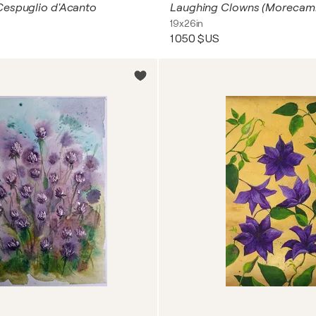
Cespuglio d'Acanto
Laughing Clowns (Morecam
19x26in
1 050 $US