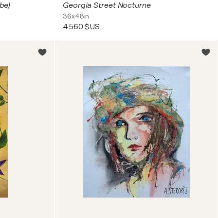
be)
Georgia Street Nocturne
36x48in
4 560 $US