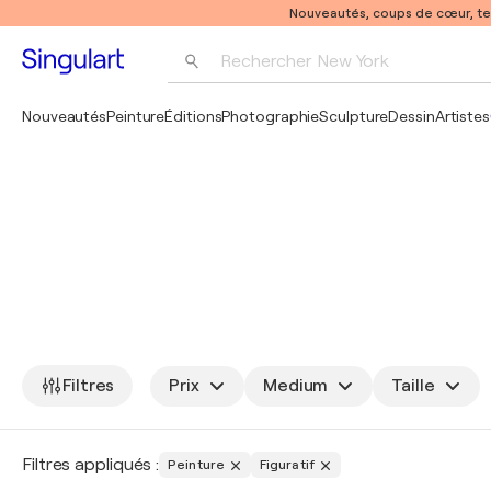
Nouveautés, coups de cœur, t
Rechercher 
New York
Photographie
Nouveautés
Peinture
Éditions
Photographie
Sculpture
Dessin
Artistes
Pop Art
Pablo Picasso
Filtres
Prix
Medium
Taille
Filtres appliqués :
Peinture
Figuratif