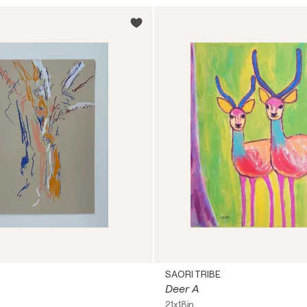
SAORI TRIBE
Deer A
21x18in