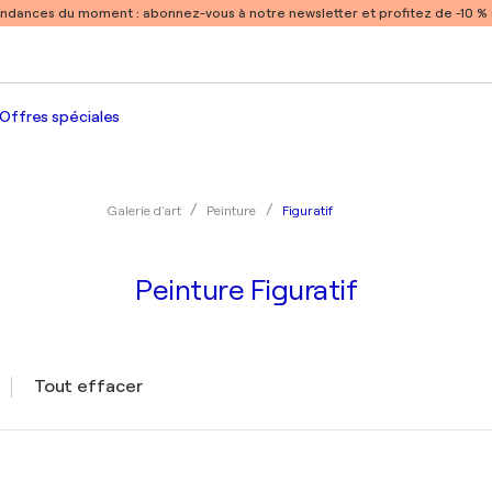
endances du moment :
abonnez-vous à notre newsletter et profitez de -10 
Offres spéciales
Figuratif
Galerie d'art
Peinture
Peinture Figuratif
Tout effacer