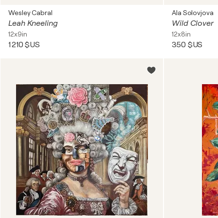
Wesley Cabral
Ala Solovjova
Leah Kneeling
Wild Clover
12x9in
12x8in
1 210 $US
350 $US