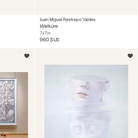
Juan Miguel Restrepo Valdes
Walküre
7x7in
960 $US