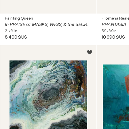
Painting Queen
Filomena Real
In PRAISE of MASKS, WIGS, & the SECRETS THEY KEEP
PHANTASIA
31x31in
59x39in
8 400 $US
10 690 $US