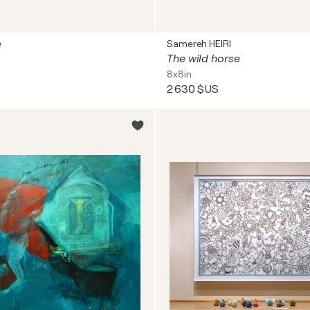
e
Samereh HEIRI
The wild horse
8x8in
2 630 $US