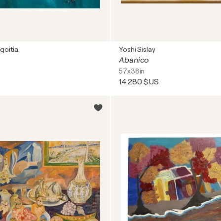
goitia
Yoshi Sislay
Abanico
57x38in
14 280 $US