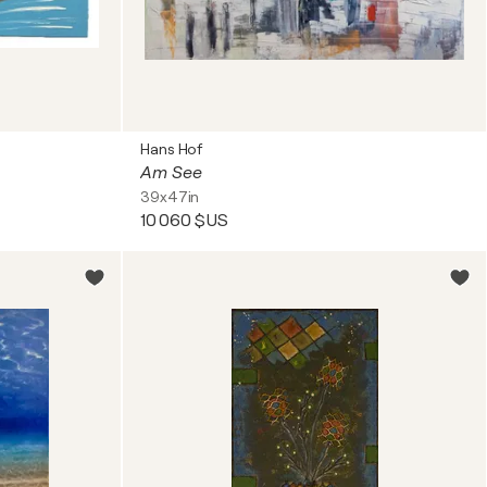
Hans Hof
Am See
39x47in
10 060 $US