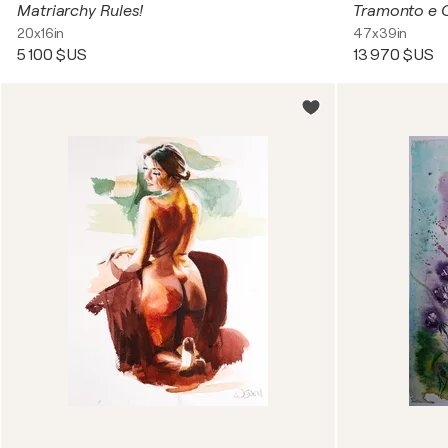
Matriarchy Rules!
Tramonto e 
20x16in
47x39in
5 100 $US
13 970 $US