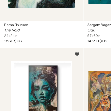
Roma Finlinson
Sargam Bagaz
The Void
Odù
24x24in
57x69in
1 880 $US
14 550 $US