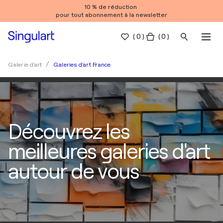
10 % de réduction
pour tout abonnement à la newsletter
(
0
)
( 0 )
Galeries d'art France
Galerie d'art
Découvrez les
meilleures galeries d'art
autour de vous