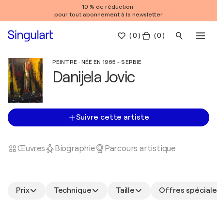
10 % de réduction
pour tout abonnement à la newsletter
(
0
)
( 0 )
PEINTRE · NÉE EN 1965 - SERBIE
Danijela Jovic
Suivre cette artiste
Œuvres
Biographie
Parcours artistique
Prix
Technique
Taille
Offres spéciale