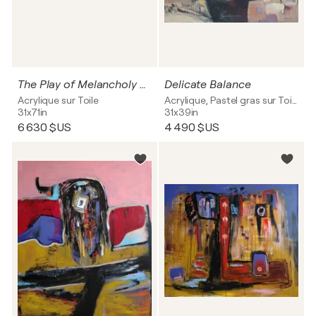
The Play of Melancholy and Darkness
Delicate Balance
Acrylique sur Toile
Acrylique, Pastel gras sur Toile
31x71in
31x39in
6 630 $US
4 490 $US