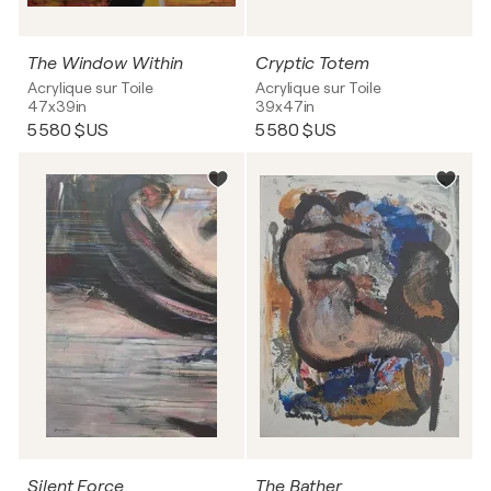
The Window Within
Cryptic Totem
Acrylique sur Toile
Acrylique sur Toile
47x39in
39x47in
5 580 $US
5 580 $US
Silent Force
The Bather