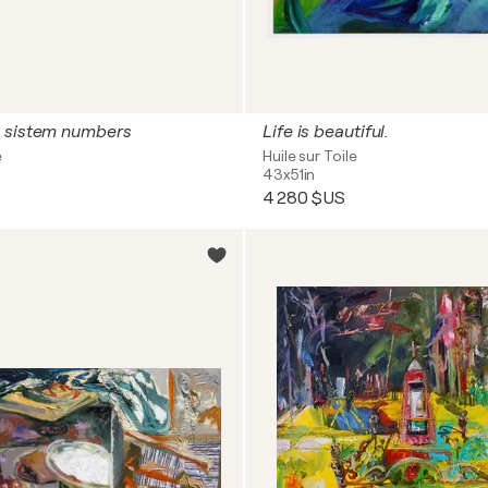
 sistem numbers
Life is beautiful.
e
Huile sur Toile
43x51in
4 280 $US