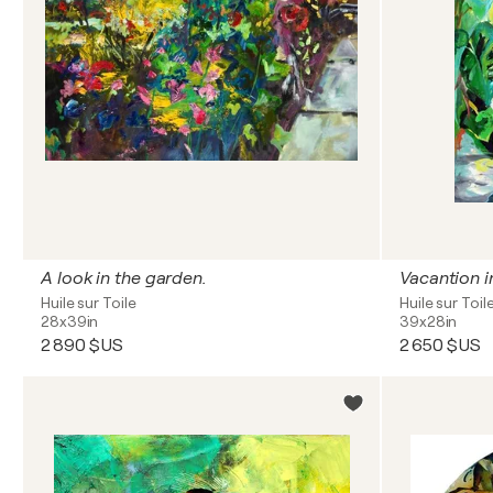
A look in the garden.
Vacantion 
Huile sur Toile
Huile sur Toil
28x39in
39x28in
2 890 $US
2 650 $US