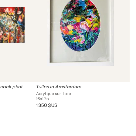
Red Carpet Chronicles. "Peacock photo."
Tulips in Amsterdam
Acrylique sur Toile
16x12in
1 350 $US