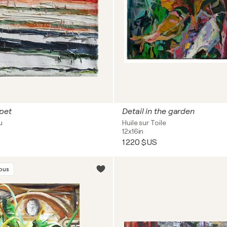
pet
Detail in the garden
u
Huile sur Toile
12x16in
1 220 $US
vous