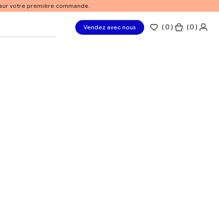
% sur votre première commande.
(
0
)
( 0 )
Vendez avec nous