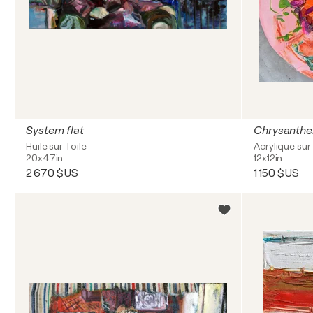
System flat
Chrysanth
Huile sur Toile
Acrylique sur 
20x47in
12x12in
2 670 $US
1 150 $US