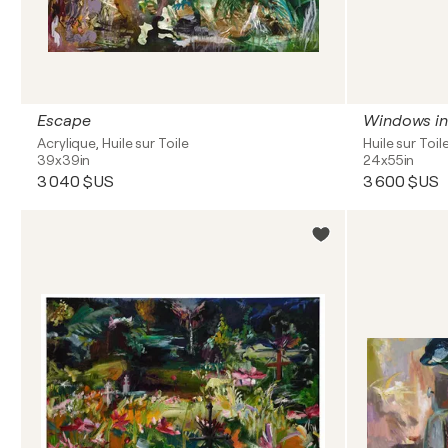
Escape
Windows in
Acrylique, Huile sur Toile
Huile sur Toil
39x39in
24x55in
3 040 $US
3 600 $US