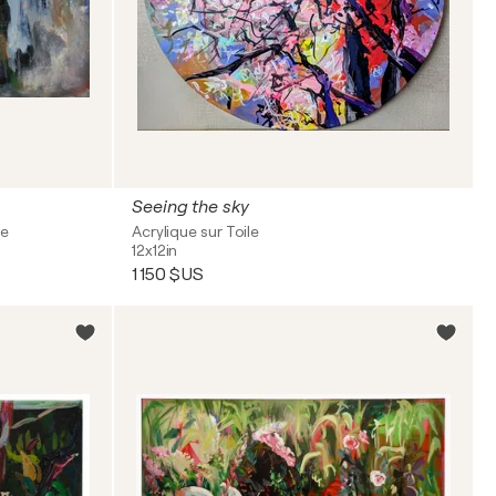
Seeing the sky
le
Acrylique sur Toile
12x12in
1 150 $US