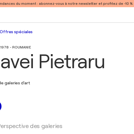
endances du moment :
abonnez-vous à notre newsletter et profitez de -10 
Offres spéciales
 1978 - ROUMANIE
avei Pietraru
e galeries d'art
erspective des galeries