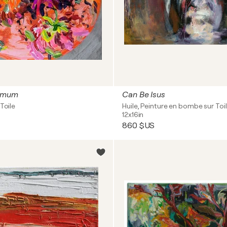
emum
Can Be Isus
Toile
Huile, Peinture en bombe sur Toi
12x16in
860 $US