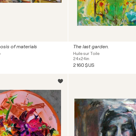
sis of materials
The last garden.
e
Huile sur Toile
24x24in
2 160 $US