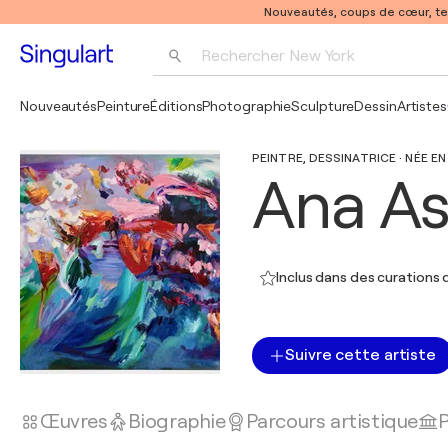
Nouveautés, coups de cœur, t
Rechercher 
New York
Photographie
Nouveautés
Peinture
Éditions
Photographie
Sculpture
Dessin
Artistes
Pop Art
PEINTRE, DESSINATRICE · NÉE EN
Pablo Picasso
Ana As
Inclus dans des curations d
Suivre cette artiste
Œuvres
Biographie
Parcours artistique
P