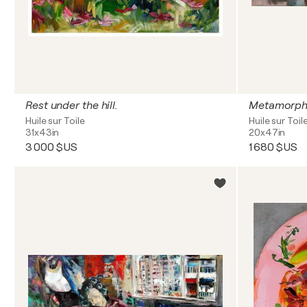
Rest under the hill.
Metamorpho
Huile sur Toile
Huile sur Toil
31x43in
20x47in
3 000 $US
1 680 $US