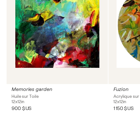
Memories garden
Fuzion
Huile sur Toile
Acrylique sur 
12x12in
12x12in
900 $US
1 150 $US