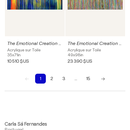
The Emotional Creation #275
The Emotional Creation #276
Acrylique sur Toile
Acrylique sur Toile
35x71in
49x98in
10 510 $US
23 390 $US
1
2
3
…
15
1
2
3
4
5
6
7
8
9
10
Carla Sá Fernandes
Portugal