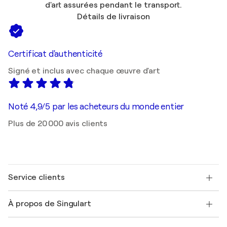
d'art assurées pendant le transport.
Détails de livraison
Certificat d'authenticité
Signé et inclus avec chaque œuvre d'art
Noté 4,9/5 par les acheteurs du monde entier
Plus de 20 000 avis clients
Service clients
Nous contacter
À propos de Singulart
Expédition
Politique de retour
A propos de nous
Témoignages de clients