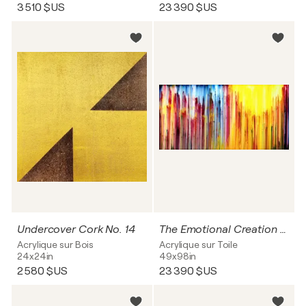
3 510 $US
23 390 $US
Undercover Cork No. 14
The Emotional Creation #241
Acrylique sur Bois
Acrylique sur Toile
24x24in
49x98in
2 580 $US
23 390 $US