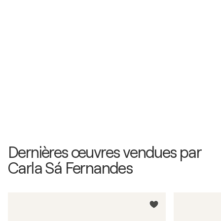
Caduti - Rovereto (TN), Italie
2014
Dar Cor à Forma e Forma à Cor / Galeria Geraldes
da Silva - Porto, Portugal
Dernières œuvres vendues par
Carla Sá Fernandes