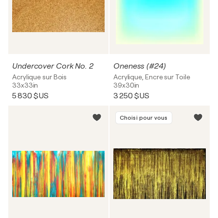
Undercover Cork No. 2
Oneness (#24)
Acrylique sur Bois
Acrylique, Encre sur Toile
33x33in
39x30in
5 830 $US
3 250 $US
Choisi pour vous