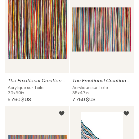
The Emotional Creation #417
The Emotional Creation #338
Acrylique sur Toile
Acrylique sur Toile
39x39in
35x47in
5 760 $US
7 750 $US