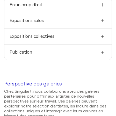
En un coup d'œil
Nationalité
Expositions solos
Portugal
Né(e) en
2018
1971
Expositions collectives
Moods on Cork / Eurostars das Artes - Porto,
Portugal
Techniques
2018
Peintre, Photographe, Artiste Numérique, Artiste
2016
Publication
Through Art Resist & Recover / Kyo Gallery - Old
Visuelle
ALL IN / Eurostars I-hotel - Madrid, Espagne
Town Alexandria, États-Unis
2019
2015
2017
Singulart Magazine
- A Day With Carla Sá
CONFIDÊNCIAS / Eurostars das Letras - Lisboa,
AROUND THE WORLD IN 7 DAYS / Great Banyan
Fernandes
Portugal
Art - New Delhi, Inde
2015
Perspective des galeries
2015
EMOCIONAL / Galeria Geraldes da Silva - Porto,
Perception / Smart4Art - Algarve, Portugal
Chez Singulart, nous collaborons avec des galeries
Portugal
partenaires pour offrir aux artistes de nouvelles
2015
perspectives sur leur travail. Ces galeries peuvent
2014
10ª EXPOSIÇÃO SHAIR / Galeria Emergentes dst -
explorer notre sélection d'artistes, les inclure dans des
Metamorfose / Junta de Freguesia de Marinhas -
Braga, Portugal
collections uniques et interagir avec leurs œuvres en
Esposende, Portugal