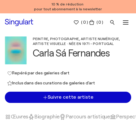
10 % de réduction
pour tout abonnement à la newsletter
(
0
)
( 0 )
PEINTRE, PHOTOGRAPHE, ARTISTE NUMÉRIQUE,
ARTISTE VISUELLE · NÉE EN 1971 - PORTUGAL
Carla Sá Fernandes
Repéré par des galeries d'art
Inclus dans des curations de galeries d'art
Suivre cette artiste
Œuvres
Biographie
Parcours artistique
Perspect