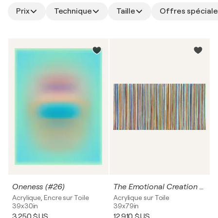
Prix
Technique
Taille
Offres spéciale
Oneness (#26)
The Emotional Creation #327
Acrylique, Encre sur Toile
Acrylique sur Toile
39x30in
39x79in
3 250 $US
12 910 $US