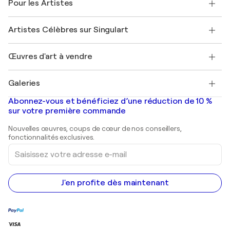
Pour les Artistes
FAQ
Offrir une carte cadeau
Sociétés affiliées
Rejoignez notre programme commercial
Rejoindre Singulart en tant qu'artiste
Nos artistes
Mon compte
Artistes Célèbres sur Singulart
Se connecter en tant qu'Artiste
Magazine Singulart
Protection acheteur
Emplois
+33 1 76 44 06 42
Henri Matisse
Découvrez une sélection d'art original
Œuvres d'art à vendre
Marc Chagall
Pablo Picasso
Tableaux à vendre
Salvador Dalí
Galeries
Tableaux abstraits à vendre
Banksy
Peintures à l'huile
Mr. Brainwash
Galeries d'art en France
Abonnez-vous et bénéficiez d’une réduction de 10 %
Peintures de paysage
Shepard Fairey
Galeries d'art en Belgique
sur votre première commande
Estampes
Sculptures
Nouvelles œuvres, coups de cœur de nos conseillers,
Peintures acryliques
fonctionnalités exclusives.
Saisissez
votre
adresse
e-
mail
J'en profite dès maintenant