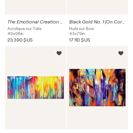
The Emotional Creation #323
Black Gold No. 1 (On Cork)
Acrylique sur Toile
Huile sur Bois
49x98in
43x79in
23 390 $US
17 110 $US