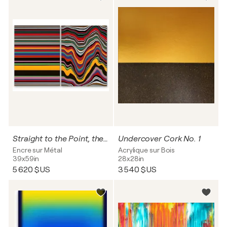
Straight to the Point, then Not (#2)
Undercover Cork No. 1
Encre sur Métal
Acrylique sur Bois
39x59in
28x28in
5 620 $US
3 540 $US