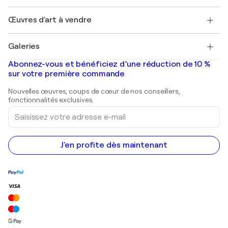
Emplois
+33 1 76 44 06 42
Henri Matisse
Découvrez une sélection d'art original
Œuvres d'art à vendre
Marc Chagall
Pablo Picasso
Tableaux à vendre
Salvador Dalí
Galeries
Tableaux abstraits à vendre
Banksy
Peintures à l'huile
Mr. Brainwash
Galeries d'art en France
Abonnez-vous et bénéficiez d’une réduction de 10 %
Peintures de paysage
Shepard Fairey
Galeries d'art en Belgique
sur votre première commande
Estampes
Sculptures
Nouvelles œuvres, coups de cœur de nos conseillers,
Peintures acryliques
fonctionnalités exclusives.
Saisissez
votre
adresse
e-
mail
J'en profite dès maintenant