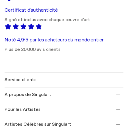
Certificat d'authenticité
Signé et inclus avec chaque œuvre d'art
Noté 4,9/5 par les acheteurs du monde entier
Plus de 20 000 avis clients
Service clients
Nous contacter
À propos de Singulart
Expédition
Politique de retour
A propos de nous
Témoignages de clients
Pour les Artistes
FAQ
Offrir une carte cadeau
Sociétés affiliées
Rejoignez notre programme commercial
Rejoindre Singulart en tant qu'artiste
Nos artistes
Mon compte
Artistes Célèbres sur Singulart
Se connecter en tant qu'Artiste
Magazine Singulart
Protection acheteur