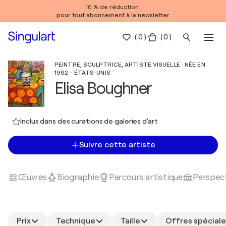
10 % de réduction
pour tout abonnement à la newsletter
(
0
)
( 0 )
PEINTRE, SCULPTRICE, ARTISTE VISUELLE · NÉE EN
1962 - ÉTATS-UNIS
Elisa Boughner
Inclus dans des curations de galeries d'art
Suivre cette artiste
Œuvres
Biographie
Parcours artistique
Perspect
Prix
Technique
Taille
Offres spéciale