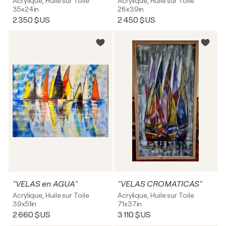
Acrylique, Huile sur Toile
Acrylique, Huile sur Toile
35x24in
28x39in
2 350 $US
2 450 $US
"VELAS en AGUA"
"VELAS CROMATICAS"
Acrylique, Huile sur Toile
Acrylique, Huile sur Toile
39x51in
71x37in
2 660 $US
3 110 $US