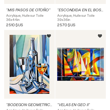
"MIS PASOS DE OTOÑO"
"ESCONDIDA EN EL BOSQUE"
Acrylique, Huile sur Toile
Acrylique, Huile sur Toile
36x44in
39x36in
2 510 $US
2 570 $US
"BODEGON GEOMETRICO III"
"VELAS EN GEO II"