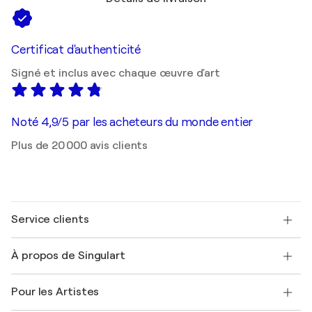
Certificat d'authenticité
Signé et inclus avec chaque œuvre d'art
Noté 4,9/5 par les acheteurs du monde entier
Plus de 20 000 avis clients
Service clients
Nous contacter
À propos de Singulart
Expédition
Politique de retour
A propos de nous
Témoignages de clients
Pour les Artistes
FAQ
Offrir une carte cadeau
Sociétés affiliées
Rejoignez notre programme commercial