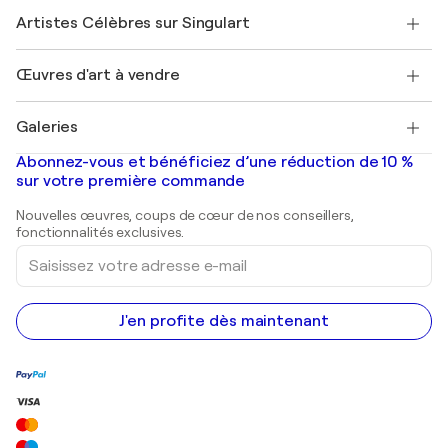
Rejoindre Singulart en tant qu'artiste
Nos artistes
Mon compte
Artistes Célèbres sur Singulart
Se connecter en tant qu'Artiste
Magazine Singulart
Protection acheteur
Emplois
+33 1 76 44 06 42
Henri Matisse
Découvrez une sélection d'art original
Œuvres d'art à vendre
Marc Chagall
Pablo Picasso
Tableaux à vendre
Salvador Dalí
Galeries
Tableaux abstraits à vendre
Banksy
Peintures à l'huile
Mr. Brainwash
Galeries d'art en France
Abonnez-vous et bénéficiez d’une réduction de 10 %
Peintures de paysage
Shepard Fairey
Galeries d'art en Belgique
sur votre première commande
Estampes
Sculptures
Nouvelles œuvres, coups de cœur de nos conseillers,
Peintures acryliques
fonctionnalités exclusives.
Saisissez
votre
adresse
e-
mail
J'en profite dès maintenant