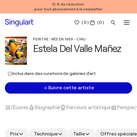
10 % de réduction
pour tout abonnement à la newsletter
(
0
)
( 0 )
PEINTRE · NÉE EN 1959 - CHILI
Estela Del Valle Mañez
Inclus dans des curations de galeries d'art
Suivre cette artiste
Œuvres
Biographie
Parcours artistique
Perspect
Prix
Technique
Taille
Offres spéciale