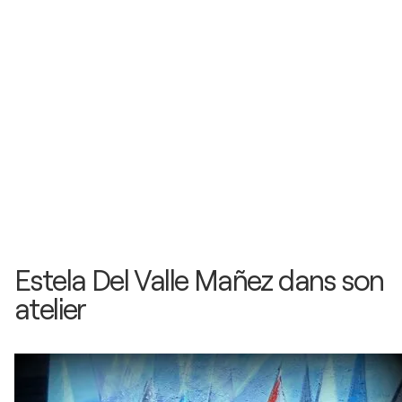
Universidad de Talca - Curico, Chili
2002
"Angel...Angel...Angeles" / Congreso Nacional de
Chile - Valparaiso, Chili
2001
"Cielos y Mares" / Hotel Termas de Chillan - Chillan,
Chili
1999
"Nadie es Profeta en su Tierra" / Universidad de La
Salle - Ciudad de Mexico, Mexique
Estela Del Valle Mañez dans son
atelier