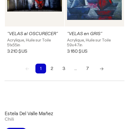
"VELAS al OSCURECER"
"VELAS en GRIS"
Acrylique, Huile sur Toile
Acrylique, Huile sur Toile
51x55in
59x47in
3 210 $US
3 180 $US
1
2
3
…
7
1
2
3
4
5
6
7
Estela Del Valle Mañez
Chili