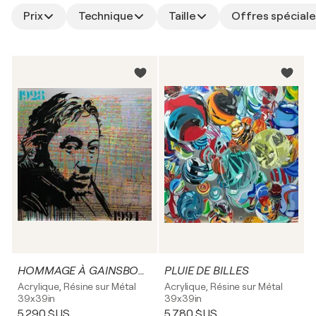
Prix
Technique
Taille
Offres spéciale
HOMMAGE À GAINSBOURG" 69 année érotique"
PLUIE DE BILLES
Acrylique, Résine sur Métal
Acrylique, Résine sur Métal
39x39in
39x39in
5 290 $US
5 780 $US