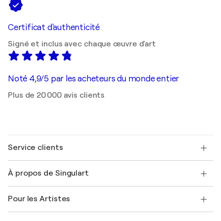
Certificat d'authenticité
Signé et inclus avec chaque œuvre d'art
Noté 4,9/5 par les acheteurs du monde entier
Plus de 20 000 avis clients
Service clients
Nous contacter
À propos de Singulart
Expédition
Politique de retour
A propos de nous
Témoignages de clients
Pour les Artistes
FAQ
Offrir une carte cadeau
Sociétés affiliées
Rejoignez notre programme commercial
Rejoindre Singulart en tant qu'artiste
Nos artistes