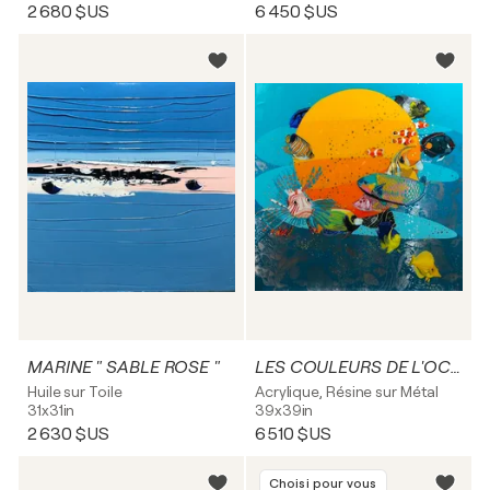
2 680 $US
6 450 $US
MARINE " SABLE ROSE "
LES COULEURS DE L'OCEAN
Huile sur Toile
Acrylique, Résine sur Métal
31x31in
39x39in
2 630 $US
6 510 $US
Choisi pour vous