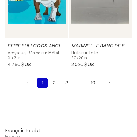
SERIE BULLGOGS ANGLAIS "OSCAR "
MARINE " LE BANC DE SABLE "
Acrylique, Résine sur Métal
Huile sur Toile
31x31in
20x20in
4 750 $US
2 020 $US
1
2
3
…
10
1
2
3
4
5
6
7
8
9
10
François Poulat
France