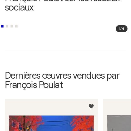
sociaux
Paysages/Portraits/Animaux / GALERIES/ SAINT-
MARTIN/CARRE D'ARTISTES/ BOUILLON
D'ART/ESPRITS D'ICI ET D'AILLEURS/ ART3F -
ARCACHON/BORDEAUX/CAPFERRET/MULHOUSE,
France
1
/
4
Dernières œuvres vendues par
François Poulat