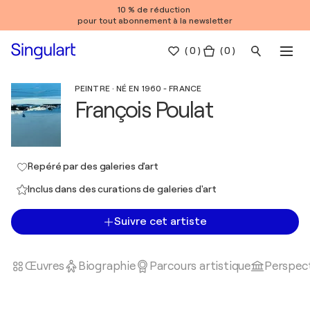
10 % de réduction
pour tout abonnement à la newsletter
(
0
)
( 0 )
PEINTRE · NÉ EN 1960 - FRANCE
François Poulat
Repéré par des galeries d'art
Inclus dans des curations de galeries d'art
Suivre cet artiste
Œuvres
Biographie
Parcours artistique
Perspect