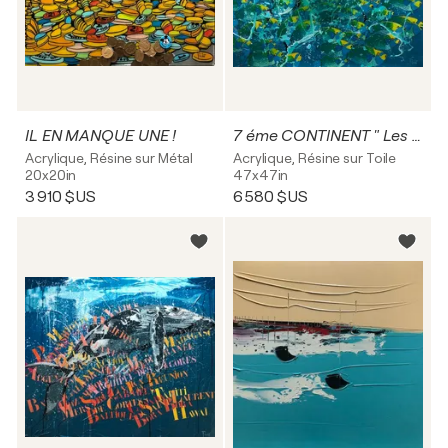
IL EN MANQUE UNE !
7 éme CONTINENT " Les Réserves "
Acrylique, Résine sur Métal
Acrylique, Résine sur Toile
20x20in
47x47in
3 910 $US
6 580 $US