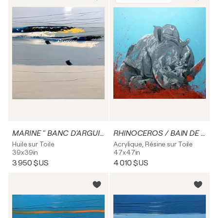
MARINE " BANC D'ARGUIN"
RHINOCEROS / BAIN DE BOUE
Huile sur Toile
Acrylique, Résine sur Toile
39x39in
47x47in
3 950 $US
4 010 $US