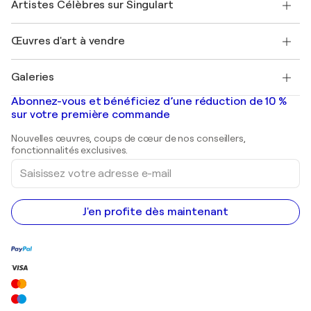
Mon compte
Artistes Célèbres sur Singulart
Se connecter en tant qu'Artiste
Magazine Singulart
Protection acheteur
Emplois
+33 1 76 44 06 42
Henri Matisse
Découvrez une sélection d'art original
Œuvres d'art à vendre
Marc Chagall
Pablo Picasso
Tableaux à vendre
Salvador Dalí
Galeries
Tableaux abstraits à vendre
Banksy
Peintures à l'huile
Mr. Brainwash
Galeries d'art en France
Abonnez-vous et bénéficiez d’une réduction de 10 %
Peintures de paysage
Shepard Fairey
Galeries d'art en Belgique
sur votre première commande
Estampes
Sculptures
Nouvelles œuvres, coups de cœur de nos conseillers,
Peintures acryliques
fonctionnalités exclusives.
Saisissez
votre
adresse
e-
mail
J'en profite dès maintenant