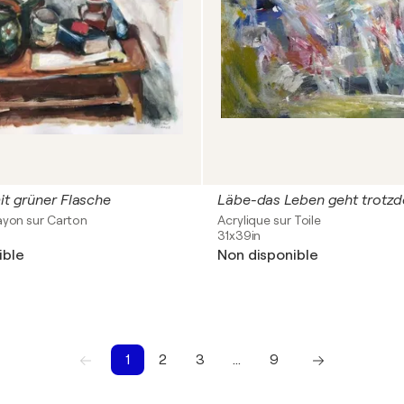
mit grüner Flasche
Läbe-das Leben geht trotzd
ayon sur Carton
Acrylique sur Toile
31x39in
ible
Non disponible
1
2
3
…
9