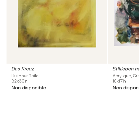
Das Kreuz
Stillleben 
Huile sur Toile
Acrylique, Cr
32x30in
16x17in
Non disponible
Non dispon