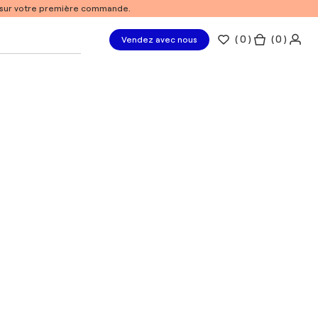
% sur votre première commande.
(
0
)
( 0 )
Vendez avec nous