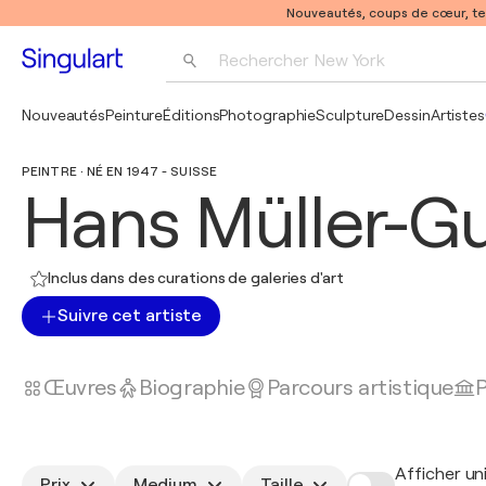
Nouveautés, coups de cœur, t
Rechercher 
New York
Photographie
Nouveautés
Peinture
Éditions
Photographie
Sculpture
Dessin
Artistes
Pop Art
PEINTRE · NÉ EN 1947 - SUISSE
Pablo Picasso
Hans Müller-G
Inclus dans des curations de galeries d'art
Suivre cet artiste
Œuvres
Biographie
Parcours artistique
P
Afficher un
Prix
Medium
Taille