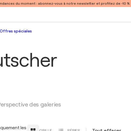
endances du moment :
abonnez-vous à notre newsletter et profitez de -10 
Offres spéciales
utscher
erspective des galeries
iquement les
Tout effacer
GRILLE
SÉRIES