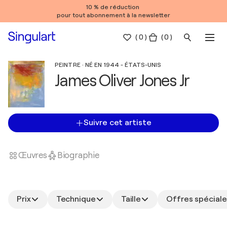
10 % de réduction
pour tout abonnement à la newsletter
(
0
)
( 0 )
PEINTRE · NÉ EN 1944 - ÉTATS-UNIS
James Oliver Jones Jr
Suivre cet artiste
Œuvres
Biographie
Prix
Technique
Taille
Offres spéciale