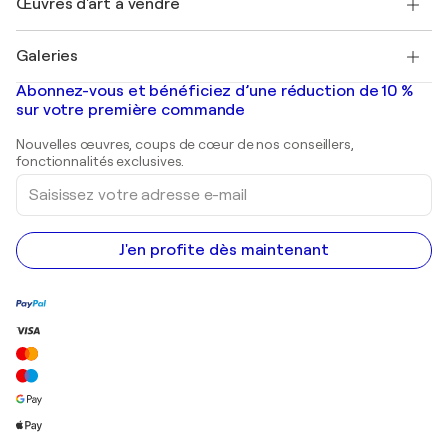
Œuvres d'art à vendre
Marc Chagall
Pablo Picasso
Tableaux à vendre
Salvador Dalí
Galeries
Tableaux abstraits à vendre
Banksy
Peintures à l'huile
Mr. Brainwash
Galeries d'art en France
Abonnez-vous et bénéficiez d’une réduction de 10 %
Peintures de paysage
Shepard Fairey
Galeries d'art en Belgique
sur votre première commande
Estampes
Sculptures
Nouvelles œuvres, coups de cœur de nos conseillers,
Peintures acryliques
fonctionnalités exclusives.
Saisissez
votre
adresse
e-
mail
J'en profite dès maintenant