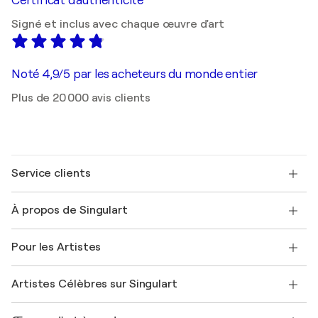
Certificat d'authenticité
Signé et inclus avec chaque œuvre d'art
Noté 4,9/5 par les acheteurs du monde entier
Plus de 20 000 avis clients
Service clients
Nous contacter
À propos de Singulart
Expédition
Politique de retour
A propos de nous
Témoignages de clients
Pour les Artistes
FAQ
Offrir une carte cadeau
Sociétés affiliées
Rejoignez notre programme commercial
Rejoindre Singulart en tant qu'artiste
Nos artistes
Mon compte
Artistes Célèbres sur Singulart
Se connecter en tant qu'Artiste
Magazine Singulart
Protection acheteur
Emplois
+33 1 76 44 06 42
Henri Matisse
Découvrez une sélection d'art original