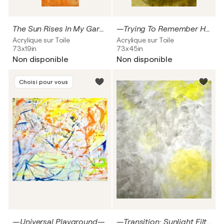
The Sun Rises In My Garden
—Trying To Remember His Ancestry—
Acrylique sur Toile
Acrylique sur Toile
73x19in
73x45in
Non disponible
Non disponible
Choisi pour vous
—Universal Playground—
—Transition: Sunlight Filtered Through The Fog—