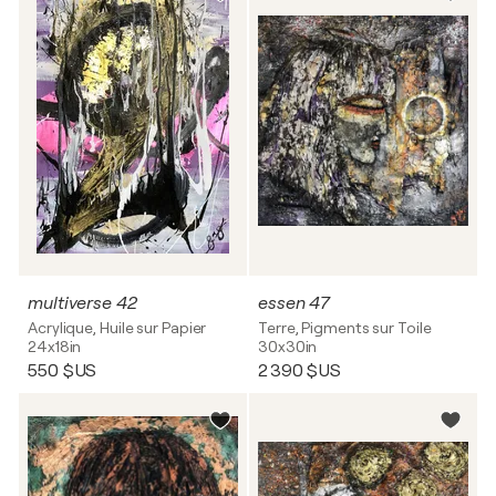
multiverse 42
essen 47
Acrylique, Huile sur Papier
Terre, Pigments sur Toile
24x18in
30x30in
550 $US
2 390 $US