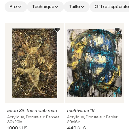
Prix
Technique
Taille
Offres spéciale
aeon 39: the moab man
multiverse 16
Acrylique, Dorure sur Panneau synthétique
Acrylique, Dorure sur Papier
30x20in
20x16in
1 000 $US
440 $US