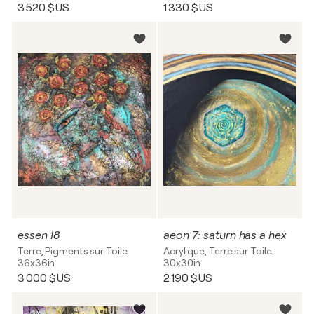
3 520 $US
1 330 $US
essen 18
aeon 7: saturn has a hex
Terre, Pigments sur Toile
Acrylique, Terre sur Toile
36x36in
30x30in
3 000 $US
2 190 $US