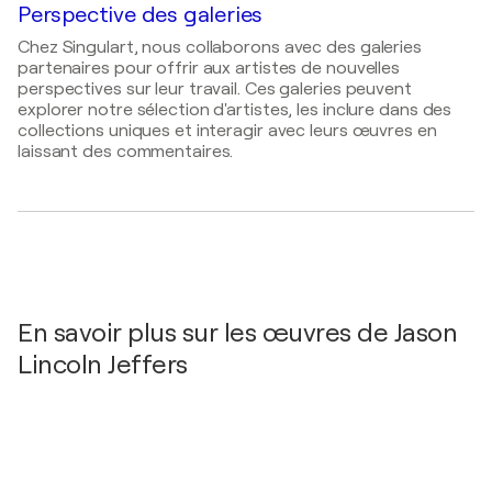
2019
Perspective des galeries
Sunlighten, Inc. / 7373 W 107th St - Overland Park,
Hilliard Galery / 1820 McGee ST. - Kansas City,
KS, États-Unis
Chez Singulart, nous collaborons avec des galeries
États-Unis
partenaires pour offrir aux artistes de nouvelles
2019
perspectives sur leur travail. Ces galeries peuvent
explorer notre sélection d'artistes, les inclure dans des
3 NINES GALLERY / Barcelona - Barcelona,
collections uniques et interagir avec leurs œuvres en
Espagne
laissant des commentaires.
2017
Conception Art Collective / Morgan Street
Brewery - St. Louis, États-Unis
2016
John Richard Gallery / Kansas City - KS, États-Unis
2016
En savoir plus sur les œuvres de Jason
NEW YORK ART EXPO / Pier 94 - New York, États-
Unis
Lincoln Jeffers
2011
Soulard Art Gallery / 2028 S 12th St - St. Louis,
États-Unis
2009
Amsterdam-Whitney Gallery / 531 West 25th