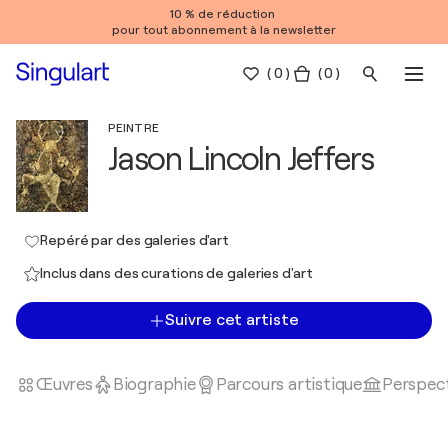
10 % de réduction
pour tout abonnement à la newsletter
(
0
)
( 0 )
PEINTRE
Jason Lincoln Jeffers
Repéré par des galeries d'art
Inclus dans des curations de galeries d'art
Suivre cet artiste
Œuvres
Biographie
Parcours artistique
Perspect