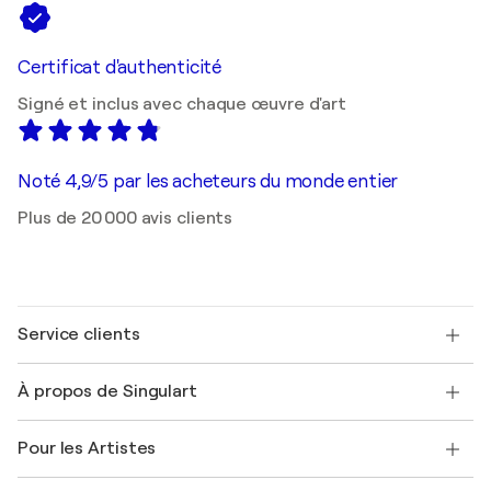
Certificat d'authenticité
Signé et inclus avec chaque œuvre d'art
Noté 4,9/5 par les acheteurs du monde entier
Plus de 20 000 avis clients
Service clients
Nous contacter
À propos de Singulart
Expédition
Politique de retour
A propos de nous
Témoignages de clients
Pour les Artistes
FAQ
Offrir une carte cadeau
Sociétés affiliées
Rejoignez notre programme commercial
Rejoindre Singulart en tant qu'artiste