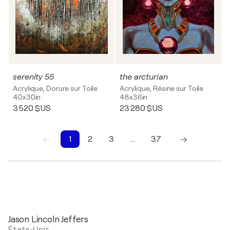
serenity 55
the arcturian
Acrylique, Dorure sur Toile
Acrylique, Résine sur Toile
40x30in
48x36in
3 520 $US
23 280 $US
1
2
3
…
37
1
2
3
4
5
6
7
8
9
10
Jason Lincoln Jeffers
États-Unis