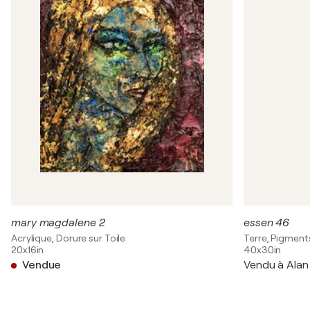
mary magdalene 2
essen 46
Acrylique, Dorure sur Toile
Terre, Pigments
20x16in
40x30in
Vendue
Vendu à Alan