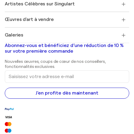
Nos artistes
Mon compte
Artistes Célèbres sur Singulart
Se connecter en tant qu'Artiste
Magazine Singulart
Protection acheteur
Emplois
+33 1 76 44 06 42
Henri Matisse
Découvrez une sélection d'art original
Œuvres d'art à vendre
Marc Chagall
Pablo Picasso
Tableaux à vendre
Salvador Dalí
Galeries
Tableaux abstraits à vendre
Banksy
Peintures à l'huile
Mr. Brainwash
Galeries d'art en France
Abonnez-vous et bénéficiez d’une réduction de 10 %
Peintures de paysage
Shepard Fairey
Galeries d'art en Belgique
sur votre première commande
Estampes
Sculptures
Nouvelles œuvres, coups de cœur de nos conseillers,
Peintures acryliques
fonctionnalités exclusives.
Saisissez
votre
adresse
e-
mail
J'en profite dès maintenant