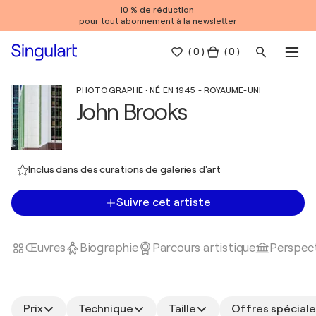
10 % de réduction
pour tout abonnement à la newsletter
(
0
)
( 0 )
PHOTOGRAPHE · NÉ EN 1945 - ROYAUME-UNI
John Brooks
Inclus dans des curations de galeries d'art
Suivre cet artiste
Œuvres
Biographie
Parcours artistique
Perspect
Prix
Technique
Taille
Offres spéciale