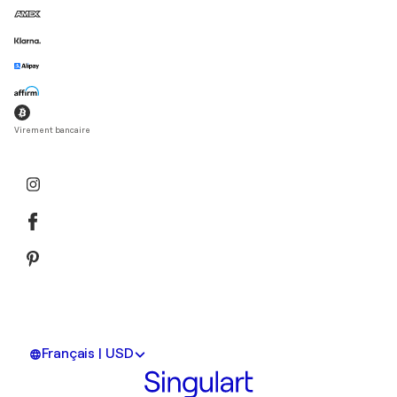
Bas
2011
Places & Spaces / Stillpoint Art Gallery - Maine,
États-Unis
2011
Royal West of England Academy of Art / Espace -
Virement bancaire
Bristol, Royaume-Uni
2011
Spirit of Place - Spirit of Home / Stillpoint Art
Gallery - Maine, États-Unis
2011
Abstraction Attraction / Stillpoint Art Gallery -
Maine, États-Unis
1977
On Site / Arnolfini Gallery - Bristol, Royaume-Uni
Français | USD