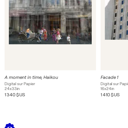
Architecture exhibition / Edinburgh Academy -
Edinburgh, Royaume-Uni
2021
168 RWA Open Exhibition / RWA The Royal West of
England Academy - Bristol, Royaume-Uni
2020
Water: Element of Change / PhotoPlace Gallery -
Middlebury, Vermont, États-Unis
2020
GRANDPARENTS AND OTHER WISE ANCESTORS /
Still Point Art Gallery - Maine, États-Unis
A moment in time, Haikou
Facade 1
2020
Digital sur Papier
Digital sur Papi
Members Exhibition / SE Center for Photography -
24x33in
16x24in
Greenville, South Carolina, États-Unis
1 340 $US
1 410 $US
2020
Abstraction / PhotoPlace Gallery - Middlebury,
Vermont, États-Unis
2019