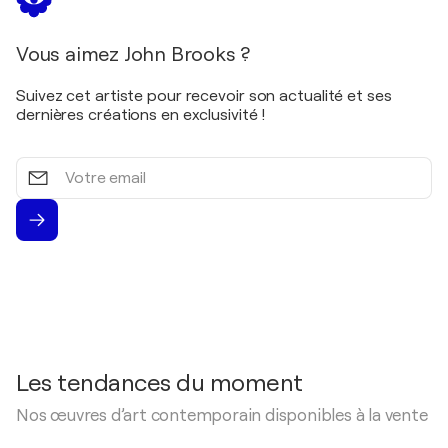
15th Anniversary Members Exhibition / LACDA (Los
Angeles Centre for Digital Art - Los Angeles,
États-Unis
Vous aimez John Brooks ?
2019
Suivez cet artiste pour recevoir son actualité et ses
A Color Moment / Photo Place Gallery -
dernières créations en exclusivité !
Middlebury, Vermont, États-Unis
2019
Votre
SE Center Photography Member's Exhibition / SE
email
Center for Photography - Greenville, South
Carolina, USA, États-Unis
2018
166th Juried Open Exhibition / RWA, Clifton -
Bristol, Royaume-Uni
2017
Elsewhere / The A Smith Gallery - Texas, États-Unis
2017
Les tendances du moment
Electron Salon / Center for Digital Art - Los
Angeles, États-Unis
Nos œuvres d’art contemporain disponibles à la vente
2017