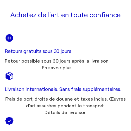
Quartz Visual Arts Festival / Queen's College -
Taunton, Royaume-Uni
Achetez de l'art en toute confiance
2015
163rd Annual Open Exhibition / Royal West of
England Academy - Bristol, Royaume-Uni
2014
Electron Salon, International Group Exhibit /
Retours gratuits sous 30 jours
LACDA - Los Angeles, États-Unis
Retour possible sous 30 jours après la livraison
2014
En savoir plus
Transportation / New York Centre for
Photographic Art - New York, États-Unis
2014
Livraison internationale. Sans frais supplémentaires.
London Calling / Dray Walk Gallery - London,
Royaume-Uni
Frais de port, droits de douane et taxes inclus. Œuvres
d'art assurées pendant le transport.
2014
Détails de livraison
Royal Scottish Academy Open Art exhibition /
Royal Scottish Academy - Edinburgh - Edinburgh,
Royaume-Uni