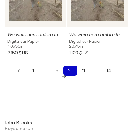
We were here before in another time.....
We were here before in another time.....
Digital sur Papier
Digital sur Papier
40x30in
20x15in
2 150 $US
1 120 $US
1
…
9
10
11
…
14
1
10
11
12
13
14
John Brooks
Royaume-Uni