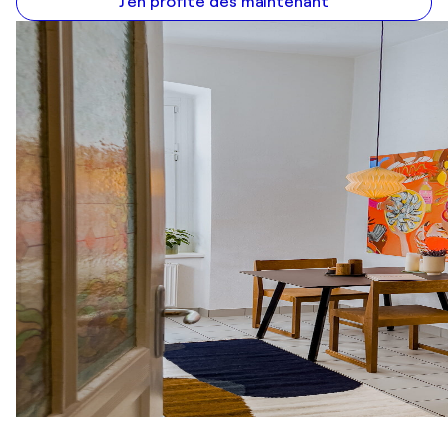
J'en profite dès maintenant
2015
LACDA 11th Anniversary Represented Artists
Exhibition / Espace - Los Angeles, États-Unis
2015
STILL POINT VII / Stillpoint Art Gallery - Maine,
États-Unis
2015
The Human Nature Show / Centrespace Gallery -
Bristol, Royaume-Uni
2015
Family / The A Smith Gallery - Texas, États-Unis
2015
Bristol Places / The Paintworks - Bristol, Royaume-
Uni
2015
The Art of Progress / Espace - London, Royaume-
Uni
2015