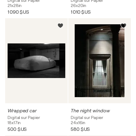
Digital sur Papier
Digital sur Papier
21x28in
26x20in
1 090 $US
1 010 $US
Wrapped car
The night window
Digital sur Papier
Digital sur Papier
18x17in
24x16in
500 $US
580 $US