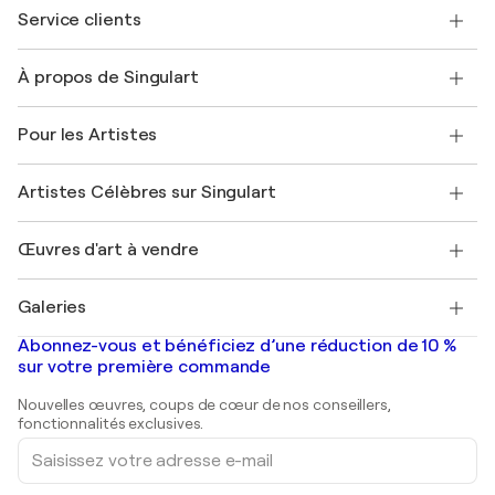
Service clients
Nous contacter
À propos de Singulart
Expédition
Politique de retour
A propos de nous
Témoignages de clients
Pour les Artistes
FAQ
Offrir une carte cadeau
Sociétés affiliées
Rejoignez notre programme commercial
Rejoindre Singulart en tant qu'artiste
Nos artistes
Mon compte
Artistes Célèbres sur Singulart
Se connecter en tant qu'Artiste
Magazine Singulart
Protection acheteur
Emplois
+33 1 76 44 06 42
Henri Matisse
Découvrez une sélection d'art original
Œuvres d'art à vendre
Marc Chagall
Pablo Picasso
Tableaux à vendre
Salvador Dalí
Galeries
Tableaux abstraits à vendre
Banksy
Peintures à l'huile
Mr. Brainwash
Galeries d'art en France
Abonnez-vous et bénéficiez d’une réduction de 10 %
Peintures de paysage
Shepard Fairey
Galeries d'art en Belgique
sur votre première commande
Estampes
Sculptures
Nouvelles œuvres, coups de cœur de nos conseillers,
Peintures acryliques
fonctionnalités exclusives.
Saisissez
votre
adresse