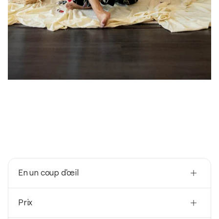
En un coup d'œil
Nationalité
Prix
États-Unis
Né(e) en