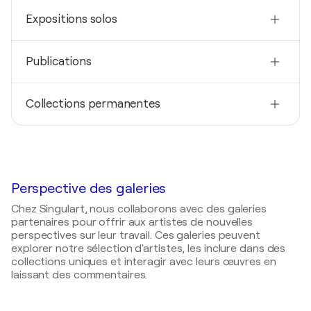
2022
1989
Expositions solos
Woman Essence Art Award- Woman Essence Art
Award- Berlin, Allemagne
Techniques
2026
Peintre, Photographe
Publications
Denver Summer Solo Exhibition / Wake & Take
Coffeeshop - Denver, États-Unis
2024
2022
Collections permanentes
British Vogue- Art Gallery
Woman Essence Show Berlin / Musa International
Art Space - Berlin, Allemagne
2021
2025
Aesthetica Art Magazine - International Abstract
Angels of Lights, États-Unis
2022
Artist
Tokyo Tower Art Fair / TOKYO Tower - Tokyo,
2024
Japon
2020
Garden of Apple Trees, États-Unis
Perspective des galeries
Contempoerary Art Curator Magazine- Meet
Energy Artist
Chez Singulart, nous collaborons avec des galeries
partenaires pour offrir aux artistes de nouvelles
perspectives sur leur travail. Ces galeries peuvent
explorer notre sélection d'artistes, les inclure dans des
collections uniques et interagir avec leurs œuvres en
laissant des commentaires.