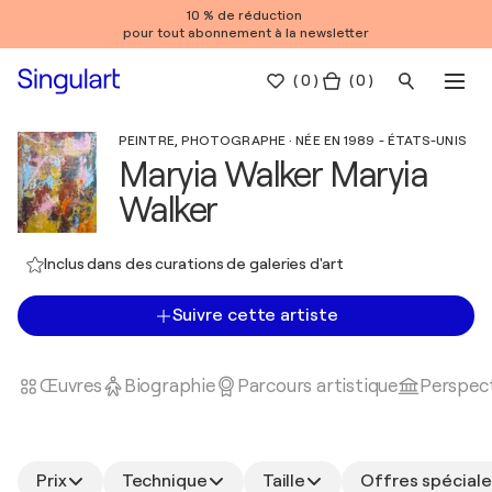
10 % de réduction
pour tout abonnement à la newsletter
(
0
)
( 0 )
PEINTRE, PHOTOGRAPHE · NÉE EN 1989 - ÉTATS-UNIS
Maryia Walker Maryia
Walker
Inclus dans des curations de galeries d'art
Suivre cette artiste
Œuvres
Biographie
Parcours artistique
Perspect
Prix
Technique
Taille
Offres spéciale