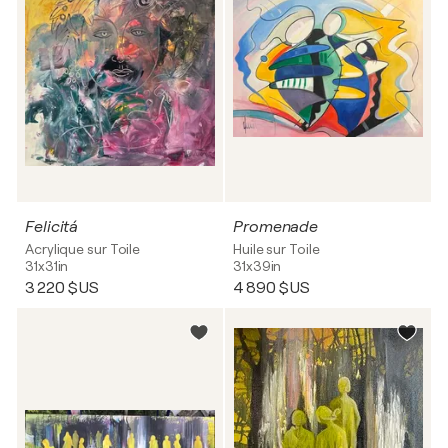
Felicitá
Promenade
Acrylique sur Toile
Huile sur Toile
31x31in
31x39in
3 220 $US
4 890 $US