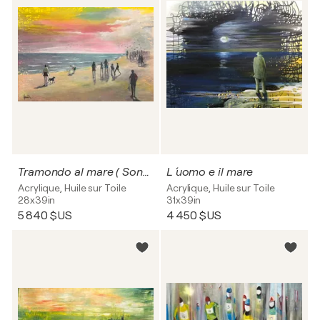
Tramondo al mare ( Sonnenuntergang am Meer )
L ´uomo e il mare
Acrylique, Huile sur Toile
Acrylique, Huile sur Toile
28x39in
31x39in
5 840 $US
4 450 $US