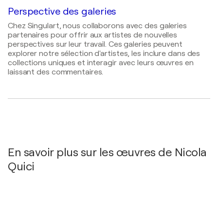
2024
Perspective des galeries
Int. Artfair-Innbruck 25.-27. Okt / Innsbruck
Chez Singulart, nous collaborons avec des galeries
Contemporary Art Fair - Innsbruck, Autriche
partenaires pour offrir aux artistes de nouvelles
2017
perspectives sur leur travail. Ces galeries peuvent
explorer notre sélection d'artistes, les inclure dans des
Explosionen der Farben un Formen / Rheinflden
collections uniques et interagir avec leurs œuvres en
Stadt Galerie - Zollstrasse, Allemagne
laissant des commentaires.
2010
Int. Kunstmesse für Zeitgenössische Kunst Art-
Innsbruck Austria / INNSBRUCK - Innsbruck,
Autriche
2003
Galerie Lamai Haus / Altona Hamburg - Hamburg,
Allemagne
En savoir plus sur les œuvres de Nicola
Quici