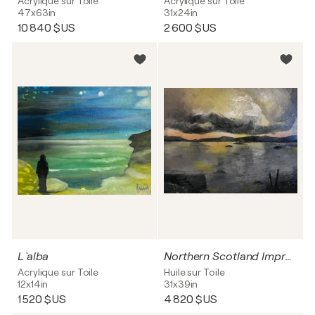
Acrylique sur Toile
Acrylique sur Toile
47x63in
31x24in
10 840 $US
2 600 $US
L `alba
Northern Scotland Impression
Acrylique sur Toile
Huile sur Toile
12x14in
31x39in
1 520 $US
4 820 $US