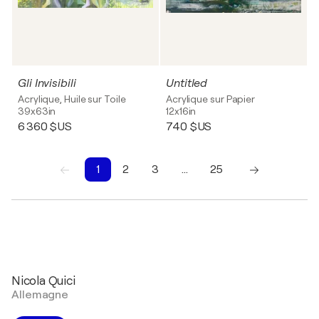
Gli Invisibili
Untitled
Acrylique, Huile sur Toile
Acrylique sur Papier
39x63in
12x16in
6 360 $US
740 $US
1
2
3
…
25
1
2
3
4
5
6
7
8
9
10
Nicola Quici
Allemagne