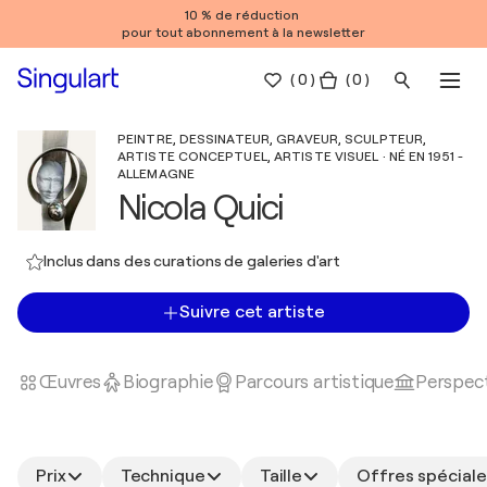
10 % de réduction
pour tout abonnement à la newsletter
(
0
)
( 0 )
PEINTRE, DESSINATEUR, GRAVEUR, SCULPTEUR,
ARTISTE CONCEPTUEL, ARTISTE VISUEL · NÉ EN 1951 -
ALLEMAGNE
Nicola Quici
Inclus dans des curations de galeries d'art
Suivre cet artiste
Œuvres
Biographie
Parcours artistique
Perspect
Prix
Technique
Taille
Offres spéciale