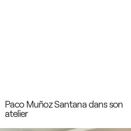
Mer - Banyuls-Sur-Mer, France
2014
Galerie Deux Clothes / Galerie Deux Clothes - Saint
Genis des Fontaines, France
2013
Divinum / Divinum Girona - Girona, Espagne
2013
Theza / Salle d’exposition de Theza - Theza,
France
2012
Galerie Marianne / Galerie Marianne - Argelés-Sur-
Mer, France
Paco Muñoz Santana dans son
atelier