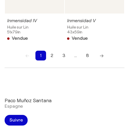
Inmensidad IV
Inmensidad V
Huile sur Lin
Huile sur Lin
51x79in
43x59in
Vendue
Vendue
1
2
3
…
8
1
2
3
4
5
6
7
8
Paco Muñoz Santana
Espagne
Suivre