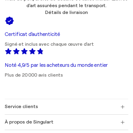
d'art assurées pendant le transport.
Détails de livraison
Certificat d'authenticité
Signé et inclus avec chaque œuvre d'art
Noté 4,9/5 par les acheteurs du monde entier
Plus de 20 000 avis clients
Service clients
Nous contacter
À propos de Singulart
Expédition
Politique de retour
A propos de nous