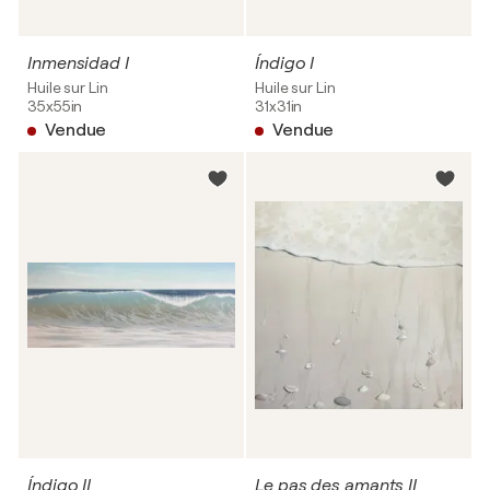
Inmensidad I
Índigo I
Huile sur Lin
Huile sur Lin
35x55in
31x31in
Vendue
Vendue
Índigo II
Le pas des amants II