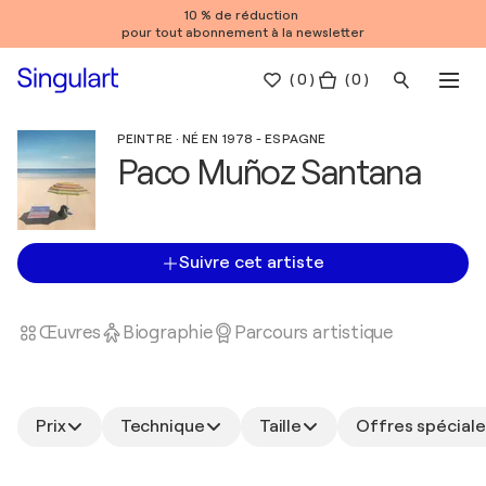
10 % de réduction
pour tout abonnement à la newsletter
(
0
)
( 0 )
PEINTRE · NÉ EN 1978 - ESPAGNE
Paco Muñoz Santana
Suivre cet artiste
Œuvres
Biographie
Parcours artistique
Prix
Technique
Taille
Offres spéciale