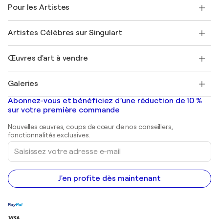
Témoignages de clients
Pour les Artistes
FAQ
Offrir une carte cadeau
Sociétés affiliées
Rejoignez notre programme commercial
Rejoindre Singulart en tant qu'artiste
Nos artistes
Mon compte
Artistes Célèbres sur Singulart
Se connecter en tant qu'Artiste
Magazine Singulart
Protection acheteur
Emplois
+33 1 76 44 06 42
Henri Matisse
Découvrez une sélection d'art original
Œuvres d'art à vendre
Marc Chagall
Pablo Picasso
Tableaux à vendre
Salvador Dalí
Galeries
Tableaux abstraits à vendre
Banksy
Peintures à l'huile
Mr. Brainwash
Galeries d'art en France
Abonnez-vous et bénéficiez d’une réduction de 10 %
Peintures de paysage
Shepard Fairey
Galeries d'art en Belgique
sur votre première commande
Estampes
Sculptures
Nouvelles œuvres, coups de cœur de nos conseillers,
Peintures acryliques
fonctionnalités exclusives.
Saisissez
votre
adresse
e-
mail
J'en profite dès maintenant