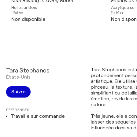
Man Resting in Living Room
Friends on 
Huile sur Bois
Acrylique sur 
12x9in
11x14in
Non disponible
Non dispon
Tara Stephanos
Tara Stephanos est u
profondément personn
États-Unis
artistique. Elle utili
pinceau, la texture, 
Suivre
simplifiant ou détail
émotion, révèle les 
nature.
RÉFÉRENCES
Travaille sur commande
Très jeune, elle a cont
laisser des séquelle
influencée dans sa dé