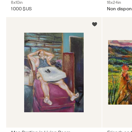
8x10in
18x24in
1 000 $US
Non dispon