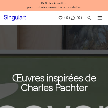
10 % de réduction
pour tout abonnement à la newsletter
(
0
)
( 0 )
Œuvres inspirées de
Charles Pachter