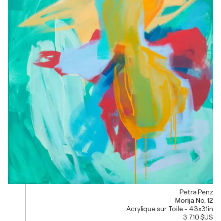
Petra Penz
Morija No. 12
Acrylique sur Toile - 43x31in
3 710 $US