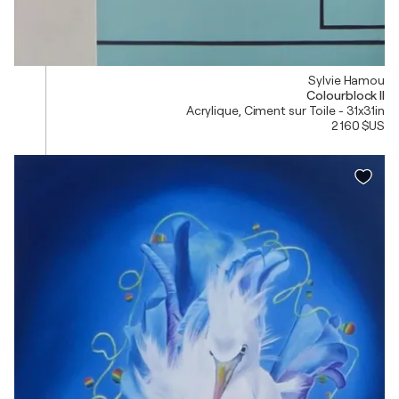
Sylvie Hamou
Colourblock II
Acrylique, Ciment sur Toile - 31x31in
2 160 $US