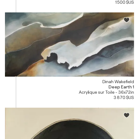
1 500 $US
Dinah Wakefield
Deep Earth 1
Acrylique sur Toile - 36x72in
3 870 $US