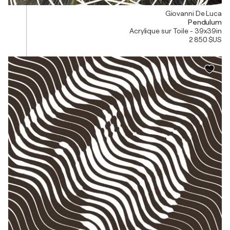
Giovanni De Luca
Pendulum
Acrylique sur Toile - 39x39in
2 850 $US