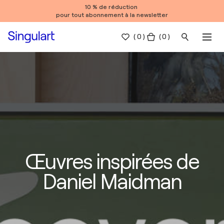
10 % de réduction
pour tout abonnement à la newsletter
(
0
)
( 0 )
Œuvres inspirées de
Daniel Maidman