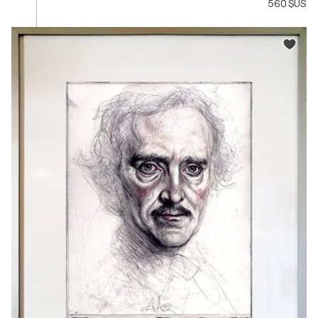
560 $US