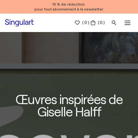
10 % de réduction
pour tout abonnement à la newsletter
(
0
)
( 0 )
Œuvres inspirées de
Giselle Halff