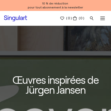
10 % de réduction
pour tout abonnement à la newsletter
(
0
)
( 0 )
Œuvres inspirées de
Jürgen Jansen