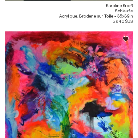
Karoline Kroiß
Schlaufe
Acrylique, Broderie sur Toile - 35x39in
5 840 $US