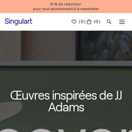
10 % de réduction
pour tout abonnement à la newsletter
(
0
)
( 0 )
Œuvres inspirées de JJ
Adams