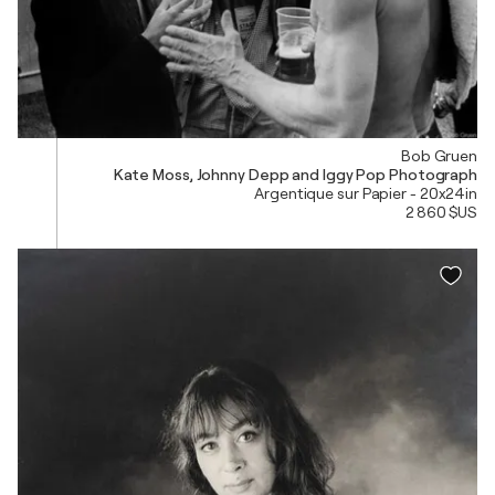
Bob Gruen
Kate Moss, Johnny Depp and Iggy Pop Photograph
Argentique sur Papier - 20x24in
2 860 $US