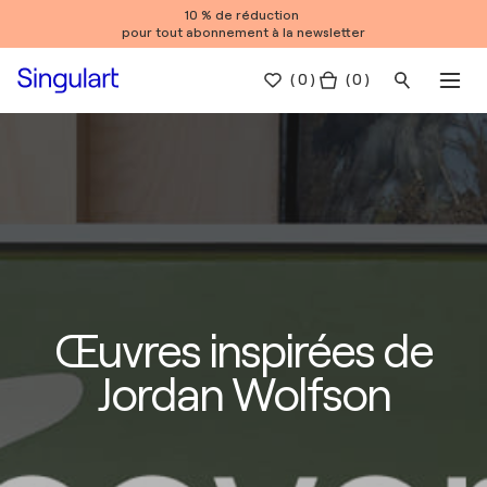
10 % de réduction
pour tout abonnement à la newsletter
(
0
)
( 0 )
Œuvres inspirées de
Jordan Wolfson