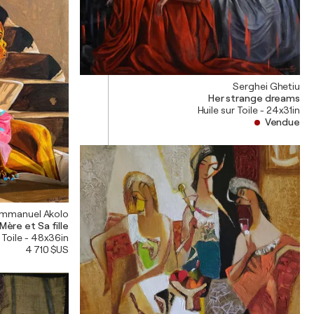
Serghei Ghetiu
Her strange dreams
Huile sur Toile - 24x31in
Vendue
mmanuel Akolo
Mère et Sa fille
 Toile - 48x36in
4 710 $US