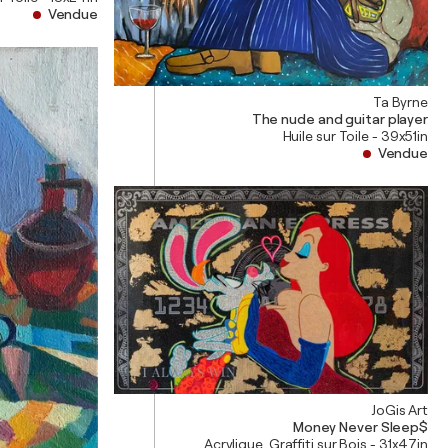
Vendue
Ta Byrne
The nude and guitar player
Huile sur Toile - 39x51in
Vendue
JoGis Art
Money Never Sleep$
Acrylique, Graffiti sur Bois - 31x47in