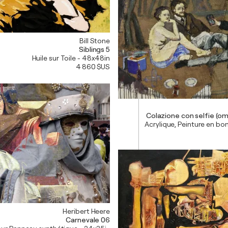
Bill Stone
Siblings 5
Huile sur Toile - 48x48in
4 860 $US
Colazio
Acrylique, Peinture en bo
Heribert Heere
Carnevale 06