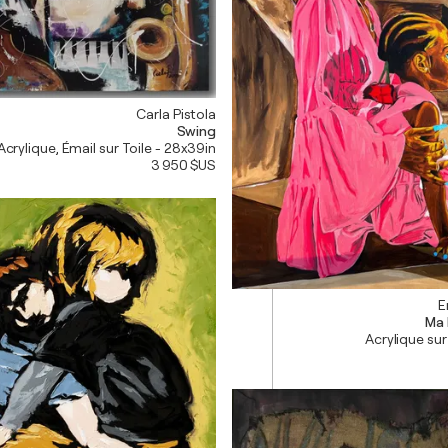
Carla Pistola
Swing
Acrylique, Émail sur Toile - 28x39in
3 950 $US
E
Ma 
Acrylique sur