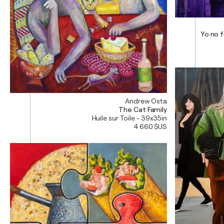
Yo no f
Andrew Osta
The Cat Family
Huile sur Toile - 39x35in
4 660 $US