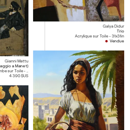
Galya Didur
Trio
Acrylique sur Toile - 31x31in
Vendue
Gianni Mattu
ne con selfie (omaggio a Manet)
mbe sur Toile - 31x39in
4 390 $US