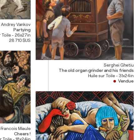
Andrey Vankov
Partying
r Toile - 26x27in
28 710 $US
Serghei Ghetiu
The old organ grinder and his friends
Huile sur Toile - 31x24in
Vendue
Francois Miaule
Cheers !
r Toile - 18x24in