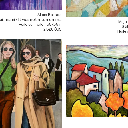
Alicia Besada
ui, mami / It was not me, mommy / Je ne l'ai pas fait maman
Maja 
Huile sur Toile - 59x39in
Stil
2 820 $US
Huile 