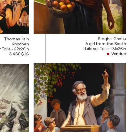
Serghei Ghetiu
Thomas Hain
A girl from the South
Knochen
Huile sur Toile - 31x26in
r Toile - 22x26in
Vendue
3 480 $US