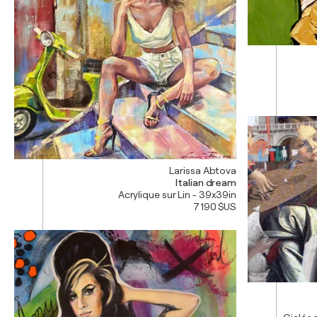
Larissa Abtova
Italian dream
Acrylique sur Lin - 39x39in
7 190 $US