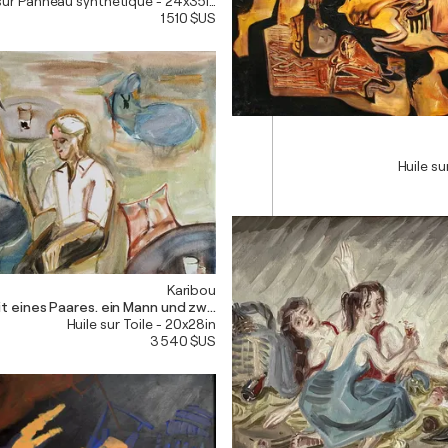
sur Panneau synthétique - 24x35in
1 510 $US
Huile su
Karibou
it eines Paares. ein Mann und zwei Frauen. Deeply human.
Huile sur Toile - 20x28in
3 540 $US