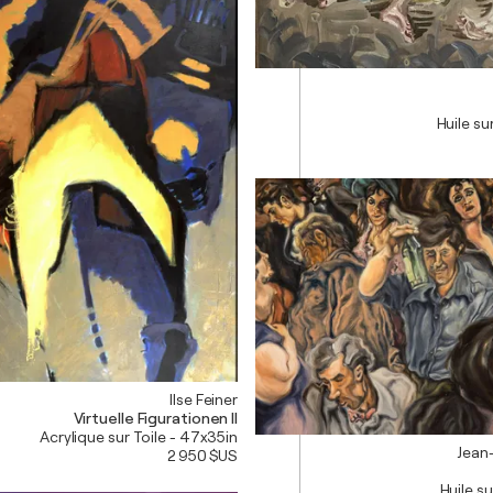
Huile su
Ilse Feiner
Virtuelle Figurationen II
Acrylique sur Toile - 47x35in
Jean-
2 950 $US
Huile su