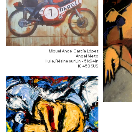
Miguel Ángel García López
Ángel Nieto
Huile, Résine sur Lin - 51x64in
10 450 $US