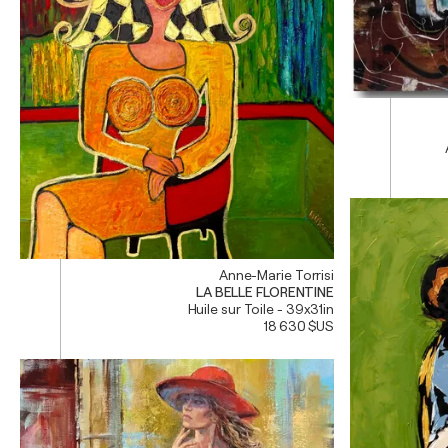
Anne-Marie Torrisi
LA BELLE FLORENTINE
Huile sur Toile - 39x31in
18 630 $US