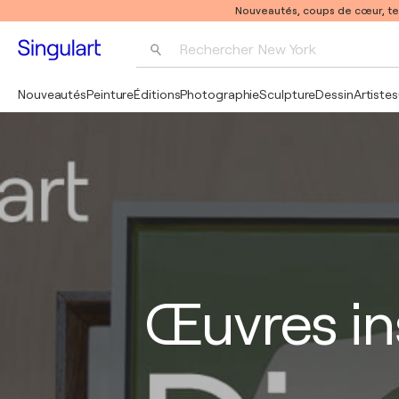
Nouveautés, coups de cœur, t
Rechercher 
New York
Photographie
Nouveautés
Peinture
Éditions
Photographie
Sculpture
Dessin
Artistes
Pop Art
Pablo Picasso
Œuvres in