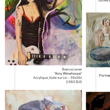
Giclée 
Bianca Lever
"Amy Winehouse"
Portra
Acrylique, Huile sur Lin - 39x31in
2 680 $US