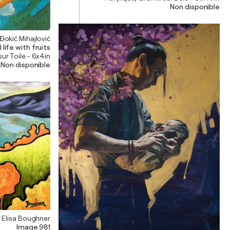
Non disponible
Đokić Mihajlović
l life with fruits
sur Toile - 6x4in
Non disponible
Elisa Boughner
Image 981