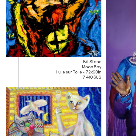
Bill Stone
Moon Boy
Huile sur Toile - 72x60in
7 410 $US