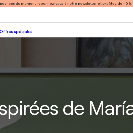
endances du moment :
abonnez-vous à notre newsletter et profitez de -10 
Offres spéciales
spirées de María