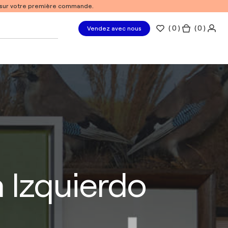
% sur votre première commande.
(
0
)
( 0 )
Vendez avec nous
 Izquierdo