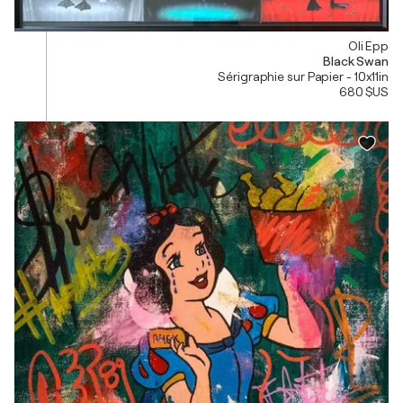
Oli Epp
Black Swan
Sérigraphie sur Papier - 10x11in
680 $US