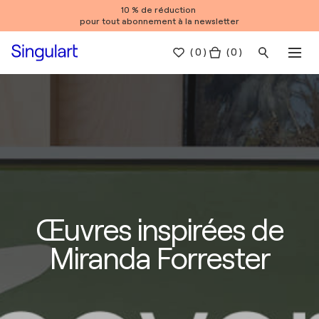
10 % de réduction
pour tout abonnement à la newsletter
(
0
)
( 0 )
Œuvres inspirées de
Miranda Forrester