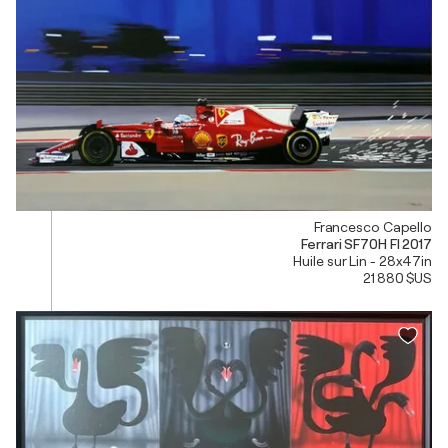
Francesco Capello
Ferrari SF70H FI 2017
Huile sur Lin - 28x47in
21 880 $US