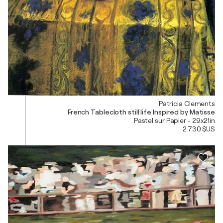
Patricia Clements
French Tablecloth still life Inspired by Matisse
Pastel sur Papier - 29x21in
2 730 $US