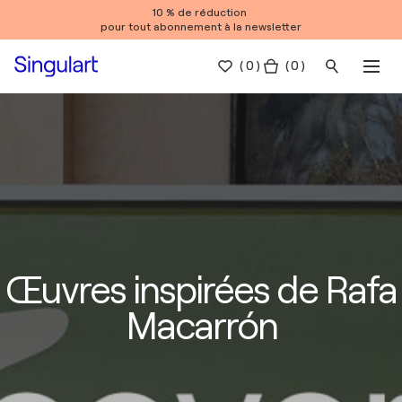
10 % de réduction
pour tout abonnement à la newsletter
(
0
)
( 0 )
Œuvres inspirées de Rafa
Macarrón