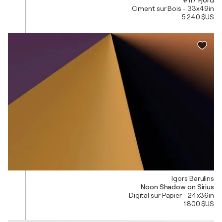
Ciment sur Bois - 33x49in
5 240 $US
Igors Barulins
Noon Shadow on Sirius
Digital sur Papier - 24x36in
1 800 $US