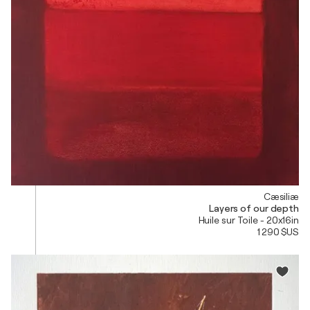
Cæsiliæ
Layers of our depth
Huile sur Toile - 20x16in
1 290 $US