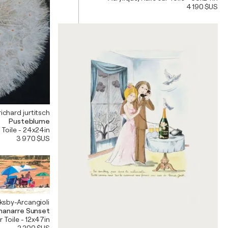
4 190 $US
richard jurtitsch
Pusteblume
r Toile - 24x24in
3 970 $US
ksby-Arcangioli
lmanarre Sunset
r Toile - 12x47in