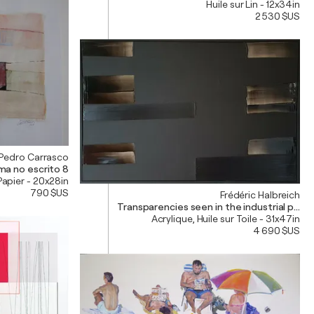
Huile sur Lin - 12x34in
2 530 $US
Pedro Carrasco
a no escrito 8
Papier - 20x28in
790 $US
Frédéric Halbreich
Transparencies seen in the industrial park
Acrylique, Huile sur Toile - 31x47in
4 690 $US