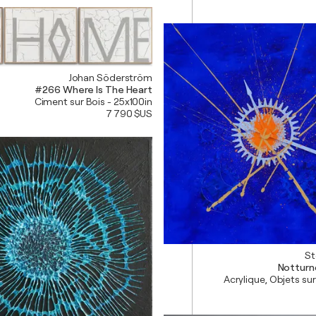
Johan Söderström
#266 Where Is The Heart
Ciment sur Bois - 25x100in
7 790 $US
St
Notturno
Acrylique, Objets sur