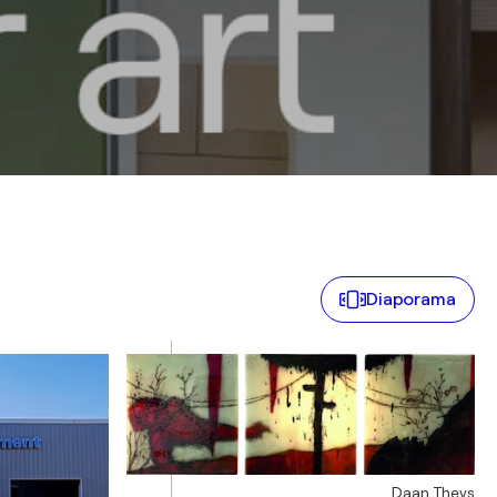
Diaporama
Daan Theys