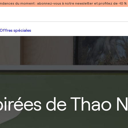
endances du moment :
abonnez-vous à notre newsletter et profitez de -10 
Offres spéciales
pirées de Thao 