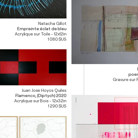
Natacha Gillot
Empreinte éclat de bleu
Acrylique sur Toile - 12x12in
1 080 $US
poem
Gravure sur 
Juan Jose Hoyos Quiles
Flamenco, (Diptych) 2020
Acrylique sur Bois - 12x32in
1 290 $US