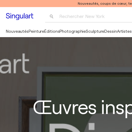
Nouveautés, coups de cœur, t
Rechercher 
New York
Photographie
Nouveautés
Peinture
Éditions
Photographie
Sculpture
Dessin
Artistes
Pop Art
Pablo Picasso
Œuvres ins