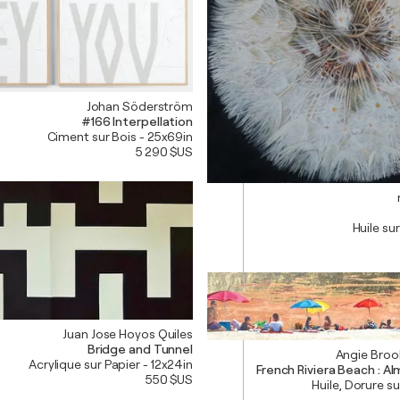
Johan Söderström
#166 Interpellation
Ciment sur Bois - 25x69in
5 290 $US
Huile su
Juan Jose Hoyos Quiles
Bridge and Tunnel
Angie Broo
Acrylique sur Papier - 12x24in
French Riviera Beach : A
550 $US
Huile, Dorure su