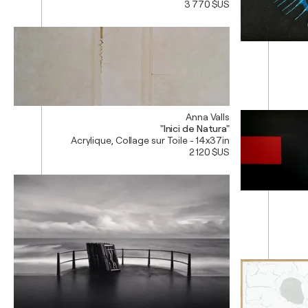
3 770 $US
Anna Valls
"Inici de Natura"
Acrylique, Collage sur Toile - 14x37in
2 120 $US