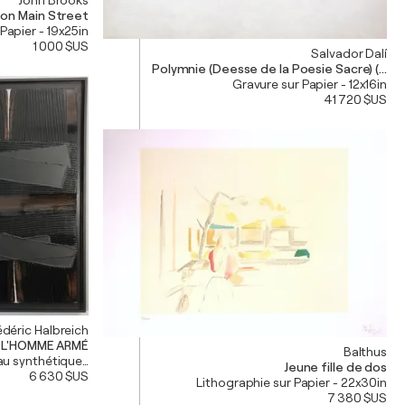
on Main Street
 Papier - 19x25in
1 000 $US
Salvador Dalí
Polymnie (Deesse de la Poesie Sacre) (Pol
Gravure sur Papier - 12x16in
41 720 $US
édéric Halbreich
L'HOMME ARMÉ
Balthus
eau synthétique - 43x52in
Jeune fille de dos
6 630 $US
Lithographie sur Papier - 22x30in
7 380 $US