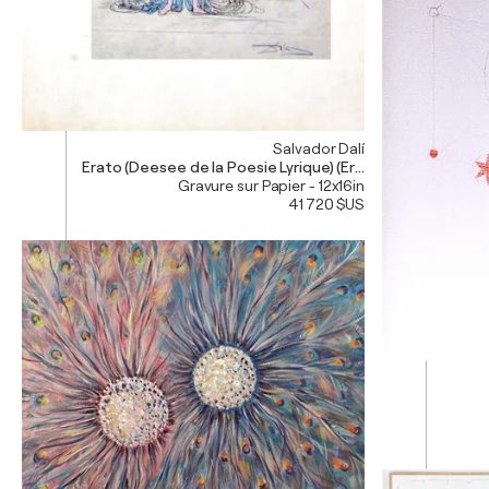
Salvador Dalí
Erato (Deesee de la Poesie Lyrique) (Erato (Goddess of Po
Gravure sur Papier - 12x16in
41 720 $US