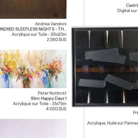
Casht
Digital sur
Andrea Vandoni
NDRED SLEEPLESS NIGHTS - THE THIRD
Acrylique sur Toile - 28x20in
2 280 $US
Peter Nottrott
Slim: Happy Days 1
Acrylique sur Toile - 31x79in
4 000 $US
Fr
Acrylique, Huile sur Pann