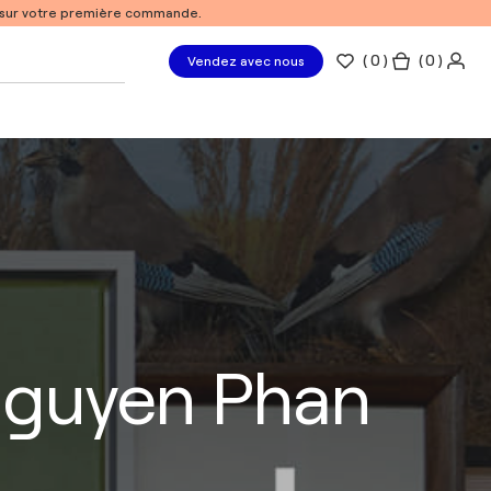
% sur votre première commande.
(
0
)
( 0 )
Vendez avec nous
Nguyen Phan