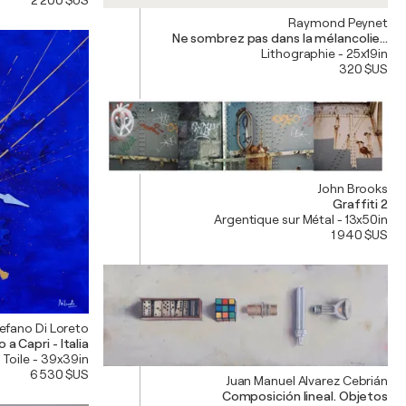
2 200 $US
Raymond Peynet
Ne sombrez pas dans la mélancolie...
Lithographie - 25x19in
320 $US
John Brooks
Graffiti 2
Argentique sur Métal - 13x50in
1 940 $US
efano Di Loreto
 a Capri - Italia
 Toile - 39x39in
6 530 $US
Juan Manuel Alvarez Cebrián
Composición lineal. Objetos