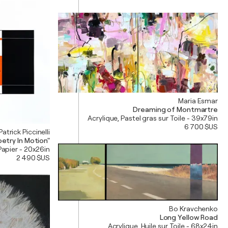
Maria Esmar
Dreaming of Montmartre
Acrylique, Pastel gras sur Toile - 39x79in
6 700 $US
Patrick Piccinelli
oetry In Motion"
Papier - 20x26in
2 490 $US
Bo Kravchenko
Long Yellow Road
Acrylique, Huile sur Toile - 68x24in