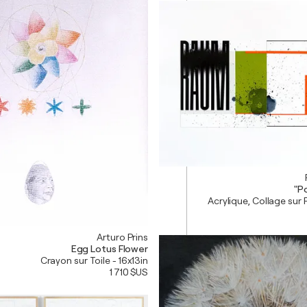
etry of love))
"P
Acrylique, Collage sur 
Arturo Prins
Egg Lotus Flower
Crayon sur Toile - 16x13in
1 710 $US