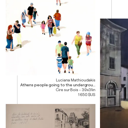
Luciana Mathioudakis
Athens people going to the underground station
Cire sur Bois - 39x31in
1 650 $US