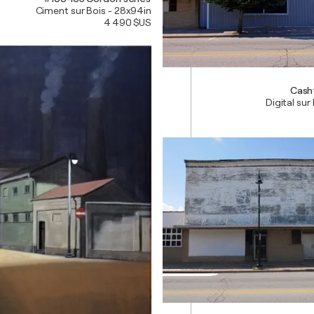
Ciment sur Bois - 28x94in
4 490 $US
Cash
Digital sur