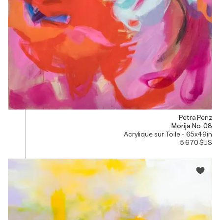
Petra Penz
Morija No. 08
Acrylique sur Toile - 65x49in
5 670 $US