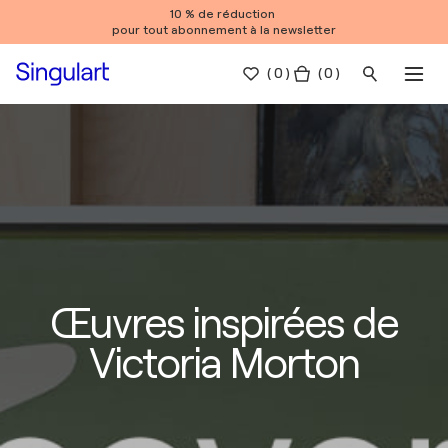
10 % de réduction
pour tout abonnement à la newsletter
(
0
)
( 0 )
Œuvres inspirées de
Victoria Morton