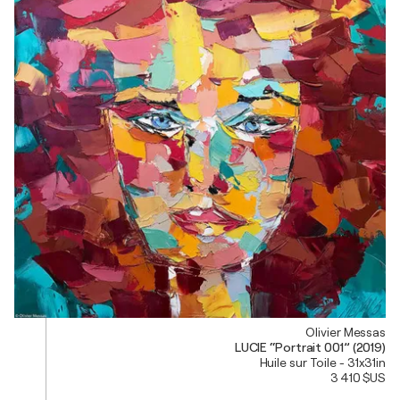
Olivier Messas
LUCIE “Portrait 001” (2019)
Huile sur Toile - 31x31in
3 410 $US