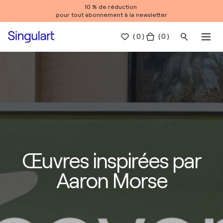
10 % de réduction
pour tout abonnement à la newsletter
(
0
)
( 0 )
Œuvres inspirées par
Aaron Morse