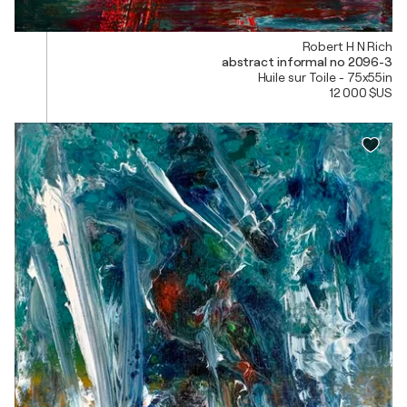
Robert H N Rich
abstract informal no 2096-3
Huile sur Toile - 75x55in
12 000 $US