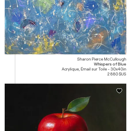
Sharon Pierce McCullough
Whispers of Blue
Acrylique, Émail sur Toile - 30x40in
2 880 $US