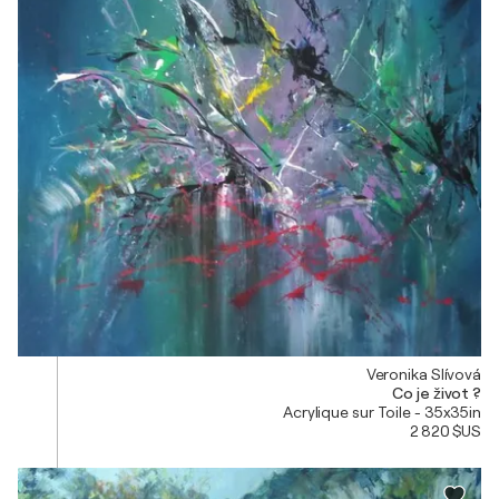
Veronika Slívová
Co je život ?
Acrylique sur Toile - 35x35in
2 820 $US