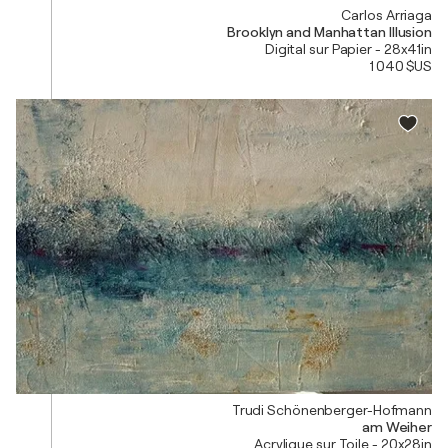
Carlos Arriaga
Brooklyn and Manhattan Illusion
Digital sur Papier - 28x41in
1 040 $US
Trudi Schönenberger-Hofmann
am Weiher
Acrylique sur Toile - 20x28in