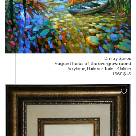
Dmitry Spiros
Fragrant herbs of the overgrown pond
Acrylique, Huile sur Toile - 41x55in
1 660 $US