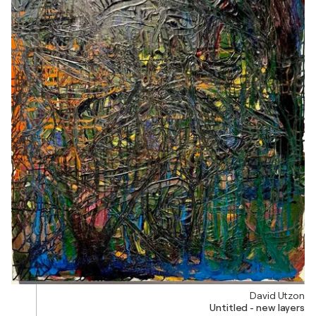
David Utzon
Untitled - new layers