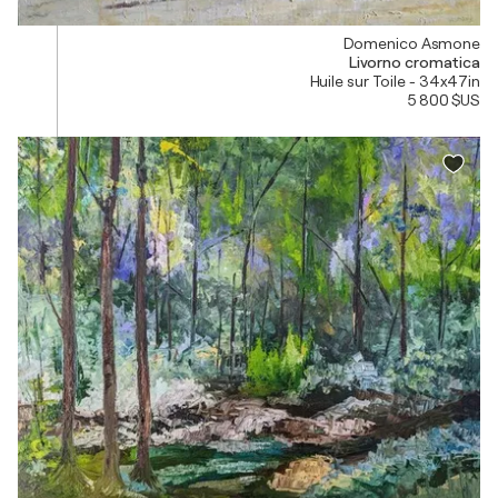
Domenico Asmone
Livorno cromatica
Huile sur Toile - 34x47in
5 800 $US