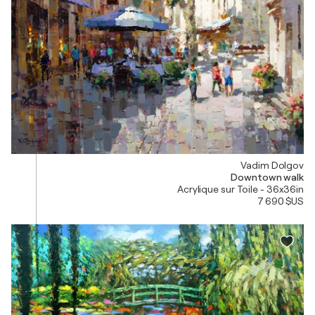
Vadim Dolgov
Downtown walk
Acrylique sur Toile - 36x36in
7 690 $US