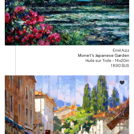
Emil Aziz
Monet’s Japanese Garden
Huile sur Toile - 14x20in
1 890 $US