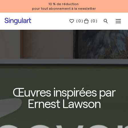
10 % de réduction
pour tout abonnement à la newsletter
(
0
)
( 0 )
Œuvres inspirées par
Ernest Lawson