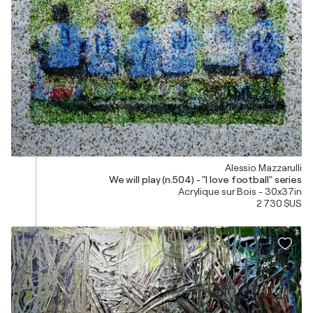
Alessio Mazzarulli
We will play (n.504) - "I love football" series
Acrylique sur Bois - 30x37in
2 730 $US