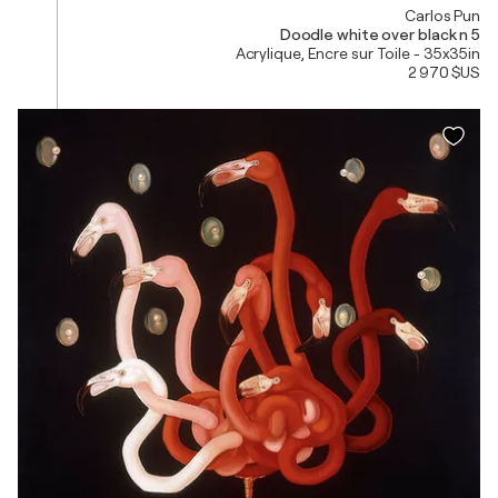
Carlos Pun
Doodle white over black n 5
Acrylique, Encre sur Toile - 35x35in
2 970 $US