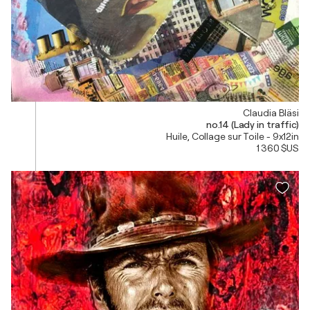
Claudia Bläsi
no.14 (Lady in traffic)
Huile, Collage sur Toile - 9x12in
1 360 $US