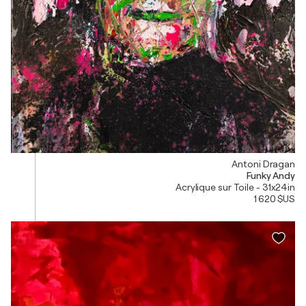
Antoni Dragan
Funky Andy
Acrylique sur Toile - 31x24in
1 620 $US