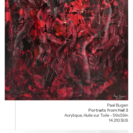
Paal Bugen
Portraits from Hell 3
Acrylique, Huile sur Toile - 59x39in
14 210 $US