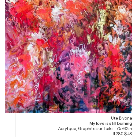
Ute Bivona
My love is still burning
Acrylique, Graphite sur Toile - 75x63in
11 280 $US