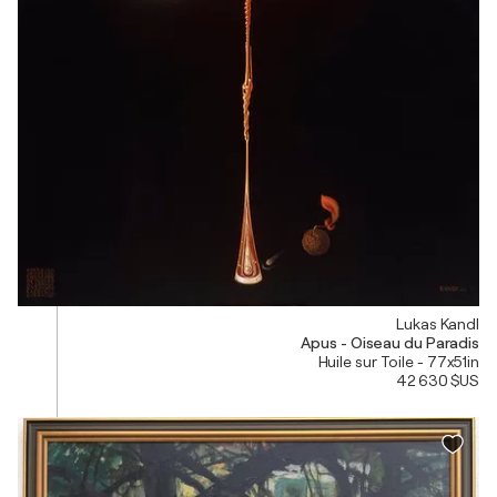
Lukas Kandl
Apus - Oiseau du Paradis
Huile sur Toile - 77x51in
42 630 $US