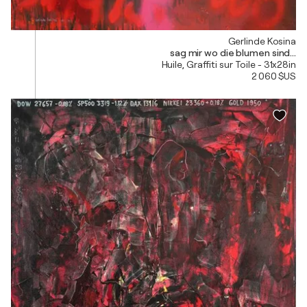
Gerlinde Kosina
sag mir wo die blumen sind...
Huile, Graffiti sur Toile - 31x28in
2 060 $US