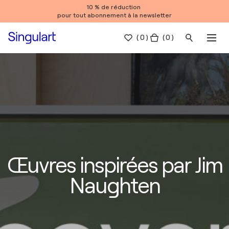
10 % de réduction
pour tout abonnement à la newsletter
(
0
)
( 0 )
Œuvres inspirées par Jim
Naughten