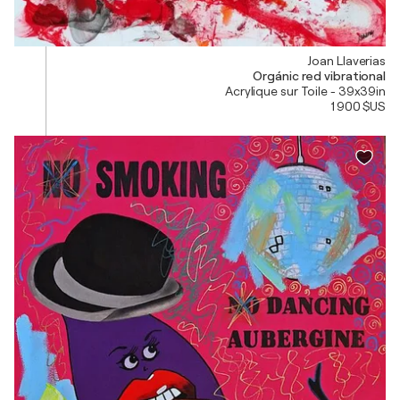
Joan Llaverias
Orgánic red vibrational
Acrylique sur Toile - 39x39in
1 900 $US