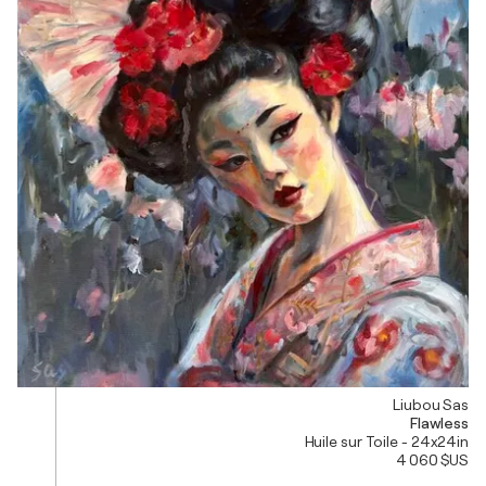
Liubou Sas
Flawless
Huile sur Toile - 24x24in
4 060 $US