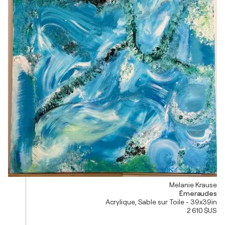
Melanie Krause
Émeraudes
Acrylique, Sable sur Toile - 39x39in
2 610 $US