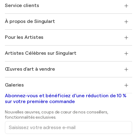
Service clients
Nous contacter
À propos de Singulart
Expédition
Politique de retour
A propos de nous
Témoignages de clients
Pour les Artistes
FAQ
Offrir une carte cadeau
Sociétés affiliées
Rejoignez notre programme commercial
Rejoindre Singulart en tant qu'artiste
Nos artistes
Mon compte
Artistes Célèbres sur Singulart
Se connecter en tant qu'Artiste
Magazine Singulart
Protection acheteur
Emplois
+33 1 76 44 06 42
Henri Matisse
Découvrez une sélection d'art original
Œuvres d'art à vendre
Marc Chagall
Pablo Picasso
Tableaux à vendre
Salvador Dalí
Galeries
Tableaux abstraits à vendre
Banksy
Peintures à l'huile
Mr. Brainwash
Galeries d'art en France
Abonnez-vous et bénéficiez d’une réduction de 10 %
Peintures de paysage
Shepard Fairey
Galeries d'art en Belgique
sur votre première commande
Estampes
Sculptures
Nouvelles œuvres, coups de cœur de nos conseillers,
Peintures acryliques
fonctionnalités exclusives.
Saisissez
votre
adresse