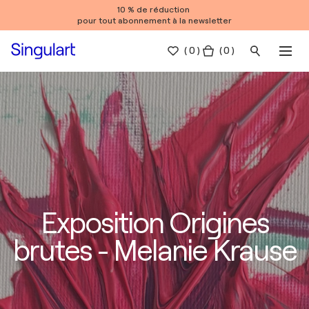
10 % de réduction
pour tout abonnement à la newsletter
(
0
)
( 0 )
Exposition Origines
brutes - Melanie Krause