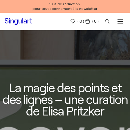
10 % de réduction
pour tout abonnement à la newsletter
(
0
)
( 0 )
La magie des points et
des lignes – une curation
de Elisa Pritzker