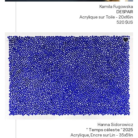
Kamila Fugowska
DESPAIR
Acrylique sur Toile - 20x16in
520 $US
Hanna Sidorowicz
" Temps céleste " 2025
Acrylique, Encre sur Lin - 35x51in