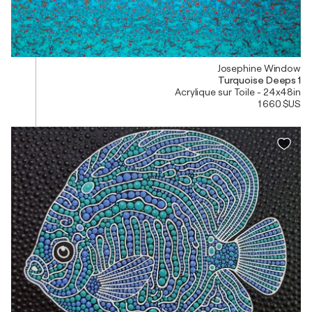
Josephine Window
Turquoise Deeps 1
Acrylique sur Toile - 24x48in
1 660 $US