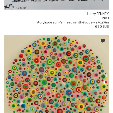
Harry FENNEY
nid 1
Acrylique sur Panneau synthétique - 24x24in
630 $US