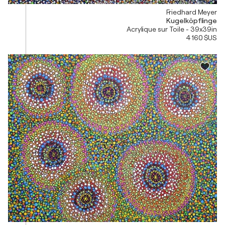
Friedhard Meyer
Kugelköpflinge
Acrylique sur Toile - 39x39in
4 160 $US