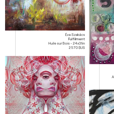
Éva Szakács
Fulfilment
Huile sur Bois - 24x31in
2 570 $US
A