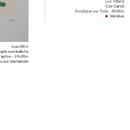
Luc Villard
Cor Caroli
Acrylique sur Toile - 16x16in
Vendue
Joan Miró
ple surréaliste
raphie - 24x18in
ix sur demande