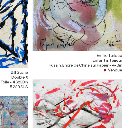
Emilie Teillaud
Enfant intérieur
Fusain, Encre de Chine sur Papier - 4x3in
Vendue
Bill Stone
Double X
r Toile - 48x60in
5 220 $US