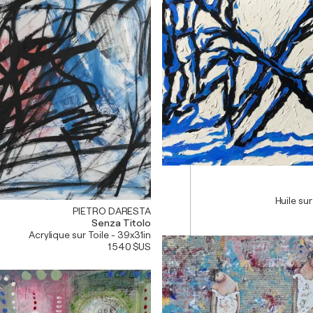
Huile su
PIETRO DARESTA
Senza Titolo
Acrylique sur Toile - 39x31in
1 540 $US