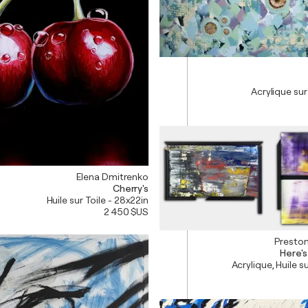
Acrylique sur
Elena Dmitrenko
Cherry's
Huile sur Toile - 28x22in
2 450 $US
Preston
Here's
Acrylique, Huile s