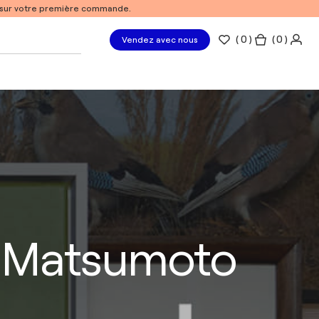
% sur votre première commande.
(
0
)
( 0 )
Vendez avec nous
ro Matsumoto