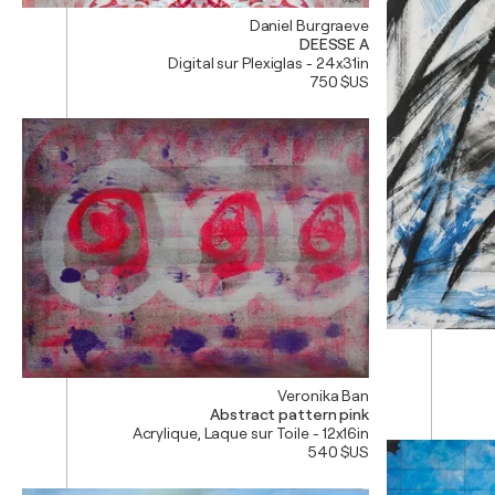
Daniel Burgraeve
DEESSE A
Digital sur Plexiglas - 24x31in
750 $US
Veronika Ban
Abstract pattern pink
Acrylique, Laque sur Toile - 12x16in
540 $US