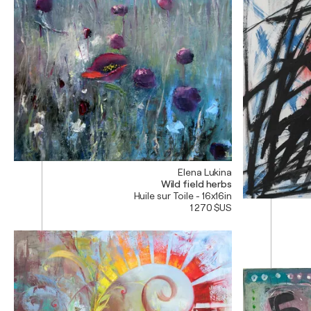
Elena Lukina
Wild field herbs
Huile sur Toile - 16x16in
1 270 $US