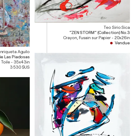
Teo Sirio Sica
“ZEN STORM” (Collection) No.3
Crayon, Fusain sur Papier - 20x26in
Vendue
nriqueta Aguilo
rie Las Piadosas
 Toile - 35x43in
3 530 $US