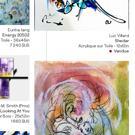
Eunha Jang
Energy 20502
Luc Villard
 Toile - 36x46in
Shedar
7 240 $US
Acrylique sur Toile - 12x12in
Vendue
 M. Smith (Pms)
 Looking At You
ur Bois - 25x52in
1 860 $US