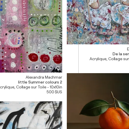
E
De la se
Acrylique, Collage sur
Alexandra Machmar
little Summer colours 2
crylique, Collage sur Toile - 10x10in
500 $US