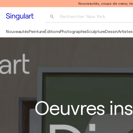
Nouveautés, coups de cœur, t
Rechercher 
New York
Photographie
Nouveautés
Peinture
Éditions
Photographie
Sculpture
Dessin
Artistes
Pop Art
Pablo Picasso
Oeuvres ins