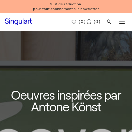
10 % de réduction
pour tout abonnement à la newsletter
(
0
)
( 0 )
Oeuvres inspirées par
Antone Könst