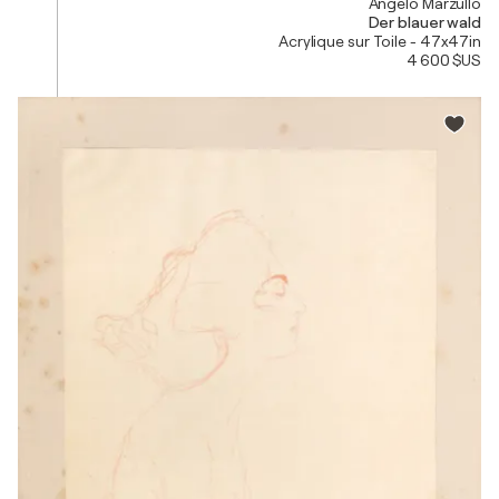
Angelo Marzullo
Der blauer wald
Acrylique sur Toile - 47x47in
4 600 $US