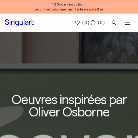
10 % de réduction
pour tout abonnement à la newsletter
(
0
)
( 0 )
Oeuvres inspirées par
Oliver Osborne