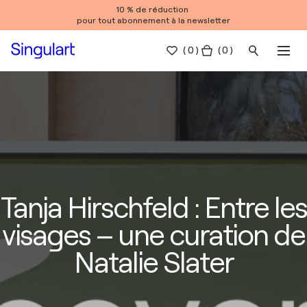
10 % de réduction
pour tout abonnement à la newsletter
(
0
)
( 0 )
Tanja Hirschfeld : Entre les
visages – une curation de
Natalie Slater