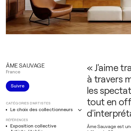
ÂME SAUVAGE
« J'aime t
France
à travers 
Suivre
les spectat
tout en of
CATÉGORIES D'ARTISTES
Le choix des collectionneurs
d'interpré
RÉFÉRENCES
Exposition collective
Âme Sauvage est une 