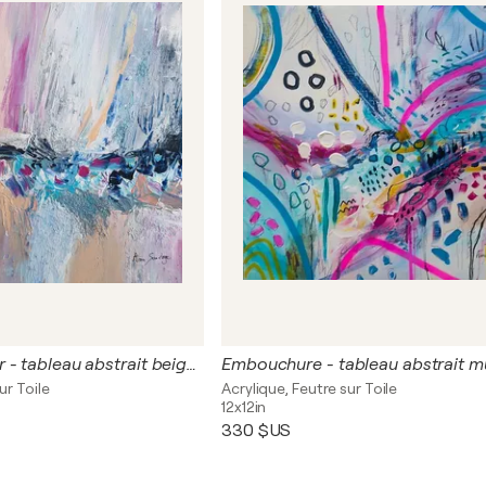
Vagues d'amour - tableau abstrait beige avec reliefs matière sable ciment
ur Toile
Acrylique, Feutre sur Toile
12x12in
330 $US