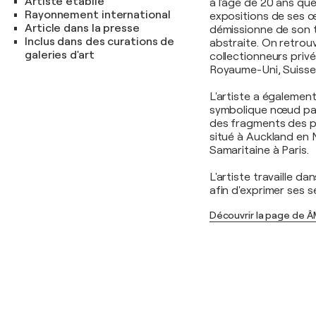
Artiste établie
à l'âge de 20 ans que
Rayonnement international
expositions de ses œ
Article dans la presse
démissionne de son t
Inclus dans des curations de
abstraite. On retro
galeries d'art
collectionneurs privé
Royaume-Uni, Suisse,
L'artiste a égalemen
symbolique nœud papi
des fragments des p
situé à Auckland en 
Samaritaine à Paris.
L'artiste travaille d
afin d'exprimer ses s
Découvrir la page de