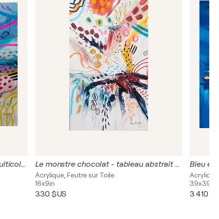
Embouchure - tableau abstrait multicolore
Le monstre chocolat - tableau abstrait coloré
Acrylique, Feutre sur Toile
Acrylique,
16x9in
39x39in
330 $US
3 410 $