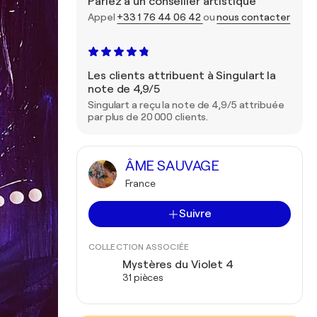
Parlez à un conseiller artistique
Appel
+33 1 76 44 06 42
ou
nous contacter
Les clients attribuent à Singulart la
note de 4,9/5
Singulart a reçu la note de 4,9/5 attribuée
par plus de 20 000 clients.
ÂME SAUVAGE
France
Suivre
COLLECTION ASSOCIÉE
Mystères du Violet 4
31 pièces