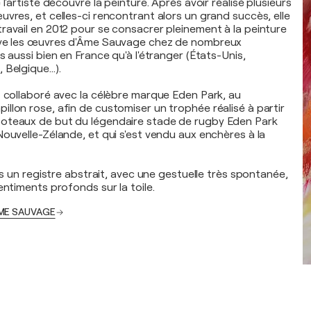
 l'artiste découvre la peinture. Après avoir réalisé plusieurs
uvres, et celles-ci rencontrant alors un grand succès, elle
ravail en 2012 pour se consacrer pleinement à la peinture
uve les œuvres d'Âme Sauvage chez de nombreux
s aussi bien en France qu'à l'étranger (États-Unis,
 Belgique…).
t collaboré avec la célèbre marque Eden Park, au
llon rose, afin de customiser un trophée réalisé à partir
oteaux de but du légendaire stade de rugby Eden Park
Nouvelle-Zélande, et qui s'est vendu aux enchères à la
ans un registre abstrait, avec une gestuelle très spontanée,
entiments profonds sur la toile.
 ÂME SAUVAGE