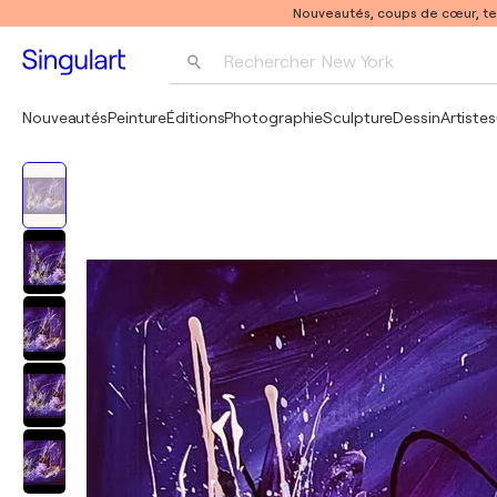
Nouveautés, coups de cœur, t
Rechercher 
New York
Photographie
Nouveautés
Peinture
Éditions
Photographie
Sculpture
Dessin
Artistes
Pop Art
Pablo Picasso