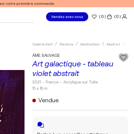
% sur votre première commande.
(
0
)
( 0 )
Vendez avec nous
Galerie d'art
Peinture
Abstraction
Abstrait
Acry
ÂME SAUVAGE
Art galactique - tableau
violet abstrait
2021
• France
•
Acrylique sur Toile
15 x 18 in
Vendue