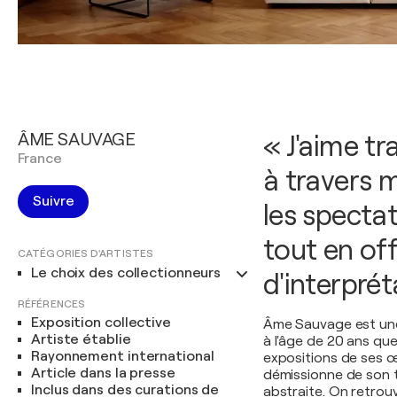
ÂME SAUVAGE
« J'aime t
France
à travers 
Suivre
les spectat
tout en of
CATÉGORIES D'ARTISTES
Le choix des collectionneurs
d'interpré
RÉFÉRENCES
Exposition collective
Âme Sauvage est une 
Artiste établie
à l'âge de 20 ans que
Rayonnement international
expositions de ses œ
Article dans la presse
démissionne de son t
Inclus dans des curations de
abstraite. On retro