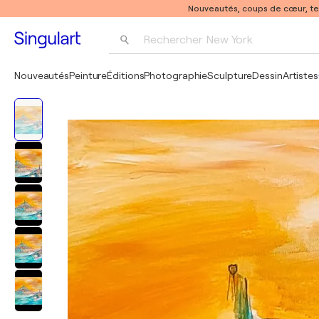
Nouveautés, coups de cœur, t
Rechercher 
New York
Photographie
Nouveautés
Peinture
Éditions
Photographie
Sculpture
Dessin
Artistes
Pop Art
Pablo Picasso