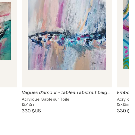
Vagues d'amour - tableau abstrait beige avec reliefs matière sable ciment
Acrylique, Sable sur Toile
Acrylique
12x12in
12x12in
330 $US
330 $U