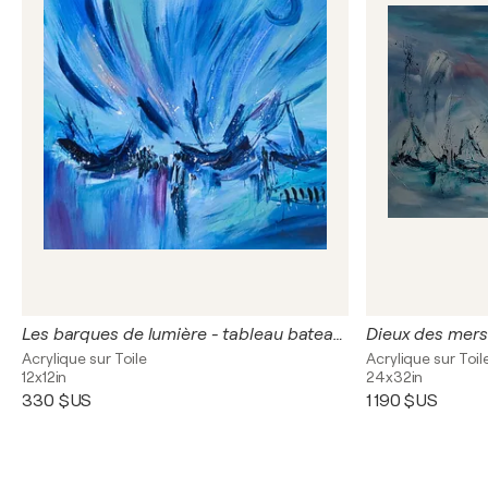
Les barques de lumière - tableau bateaux abstraits
Acrylique sur Toile
Acrylique sur Toil
12x12in
24x32in
330 $US
1 190 $US