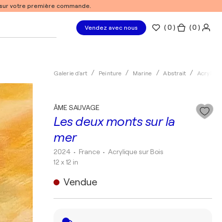
% sur votre première commande.
(
0
)
( 0 )
Vendez avec nous
Galerie d'art
Peinture
Marine
Abstrait
Acryliqu
ÂME SAUVAGE
Les deux monts sur la
mer
2024
• France
•
Acrylique sur Bois
12 x 12 in
Vendue