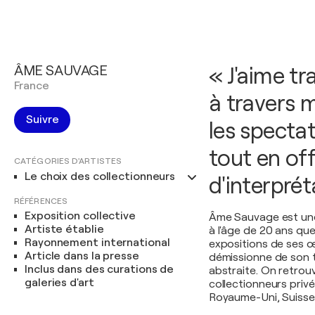
ÂME SAUVAGE
« J'aime t
France
à travers 
Suivre
les spectat
tout en of
CATÉGORIES D'ARTISTES
Le choix des collectionneurs
d'interpré
RÉFÉRENCES
Exposition collective
Âme Sauvage est une 
Artiste établie
à l'âge de 20 ans que
Rayonnement international
expositions de ses œ
Article dans la presse
démissionne de son t
Inclus dans des curations de
abstraite. On retro
galeries d'art
collectionneurs privé
Royaume-Uni, Suisse,