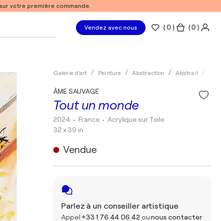
% sur votre première commande.
(
0
)
( 0 )
Vendez avec nous
Galerie d'art
Peinture
Abstraction
Abstrait
Acry
ÂME SAUVAGE
Tout un monde
2024
• France
•
Acrylique sur Toile
32 x 39 in
Vendue
Parlez à un conseiller artistique
Appel
+33 1 76 44 06 42
ou
nous contacter