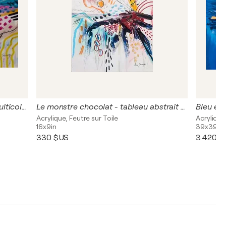
Embouchure - tableau abstrait multicolore
Le monstre chocolat - tableau abstrait coloré
Acrylique, Feutre sur Toile
Acrylique,
16x9in
39x39in
330 $US
3 420 $