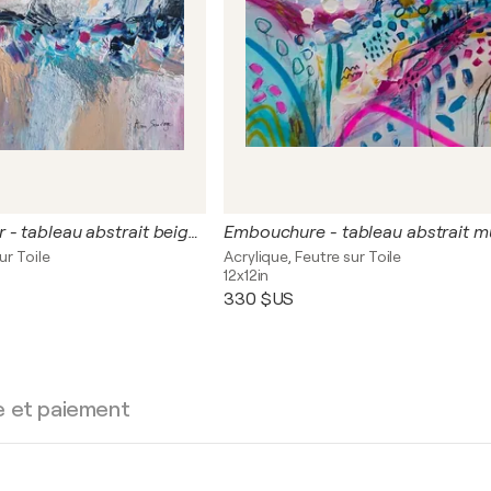
Vagues d'amour - tableau abstrait beige avec reliefs matière sable ciment
ur Toile
Acrylique, Feutre sur Toile
12x12in
330 $US
e et paiement