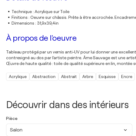
Technique
:
Acrylique sur Toile
Finitions
:
Oeuvre sur châssis. Prête à être accrochée. Encadre
Dimensions
:
31,9x39,4in
À propos de l'oeuvre
Tableau protégé par un vernis anti-UV pour lui donner une excellen
contresigné au dos par l'artiste peintre. Âme Sauvage est une art
Œuvre de haute qualité : toile de qualité supérieure en lin, montée
Acrylique
Abstraction
Abstrait
Arbre
Esquisse
Encre
Découvrir dans des intérieurs
Pièce
Salon