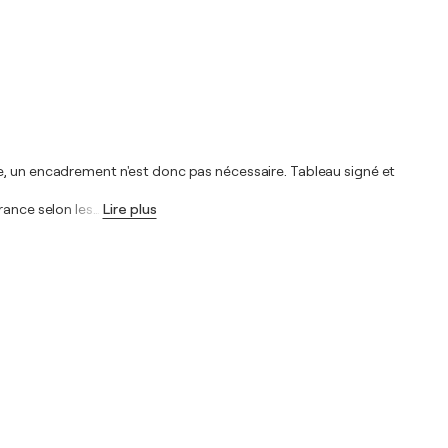
ue, un encadrement n'est donc pas nécessaire. Tableau signé et
rance selon les
…
Lire plus