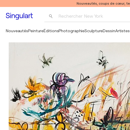
Nouveautés, coups de cœur, t
Rechercher 
New York
Photographie
Nouveautés
Peinture
Éditions
Photographie
Sculpture
Dessin
Artistes
Pop Art
Pablo Picasso