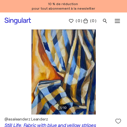
10 % de réduction
pour tout abonnement à la newsletter
(
0
)
( 0 )
1
/
10
@asaleanderz Leanderz
Still Life: Fabric with blue and yellow stripes