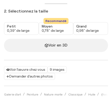
2. Sélectionnez la taille
Recommandé
Petit
Moyen
Grand
0,39" de large
0,78" de large
0,98" de large
Voir en 3D
Voir l'œuvre chez vous
9 images
Demander d'autres photos
Galerie d'art
Peinture
Nature morte
Classique
Huile
@asale