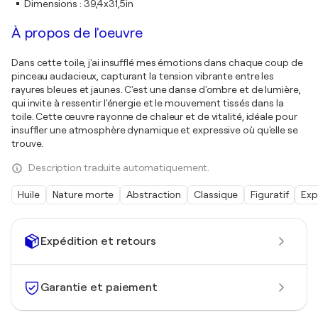
Dimensions
:
39,4x31,5in
À propos de l'oeuvre
Dans cette toile, j'ai insufflé mes émotions dans chaque coup de
pinceau audacieux, capturant la tension vibrante entre les
rayures bleues et jaunes. C'est une danse d'ombre et de lumière,
qui invite à ressentir l'énergie et le mouvement tissés dans la
toile. Cette œuvre rayonne de chaleur et de vitalité, idéale pour
insuffler une atmosphère dynamique et expressive où qu'elle se
trouve.
Description traduite automatiquement.
Huile
Nature morte
Abstraction
Classique
Figuratif
Exp
Expédition et retours
Garantie et paiement