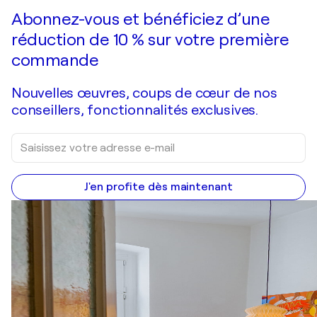
Faire une offre
Acquérir
Abonnez-vous et bénéficiez d’une
réduction de 10 % sur votre première
commande
Nouvelles œuvres, coups de cœur de nos
conseillers, fonctionnalités exclusives.
J'en profite dès maintenant